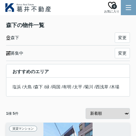
0
お気に入り
森下の物件一覧
森下
変更
募集中
変更
おすすめのエリア
塩浜
/
大島
/
森下
/
緑
/
両国
/
有明
/
太平
/
菊川
/
西浅草
/
木場
1
棟
5
件
賃貸マンション