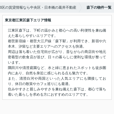
23区の賃貸情報なら中央区・日本橋の葛井不動産
森下の物件一覧
東京都江東区森下エリア情報
江東区森下は、下町の温かみと都心への高い利便性を兼ね備
えた暮らしやすいエリアです。
都営新宿線・都営大江戸線「森下駅」が利用でき、新宿や六
本木、汐留など主要エリアへのアクセスも快適。
周辺は落ち着いた住宅街が広がり、昔ながらの商店街や地元
密着型の飲食店が並び、日々の暮らしに便利な環境が整って
います。
隅田川や清澄庭園など、水と緑に恵まれたスポットも徒歩圏
内にあり、自然を身近に感じられる点も魅力です。
また、清澄白河や両国といった人気エリアにも隣接してお
り、休日の散策やカフェ巡りにも最適。
住みやすさと親しみやすさを兼ね備えた森下は、都心で落ち
着いた暮らしを求める方におすすめのエリアです。