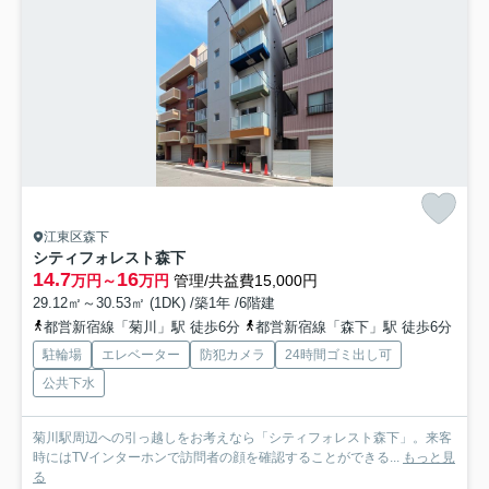
江東区森下
シティフォレスト森下
14.7
16
万円～
万円
管理/共益費15,000円
29.12㎡～30.53㎡ (1DK) /築1年 /6階建
都営新宿線「菊川」駅 徒歩6分
都営新宿線「森下」駅 徒歩6分
駐輪場
エレベーター
防犯カメラ
24時間ゴミ出し可
公共下水
菊川駅周辺への引っ越しをお考えなら「シティフォレスト森下」。来客
時にはTVインターホンで訪問者の顔を確認することができる...
もっと見
る