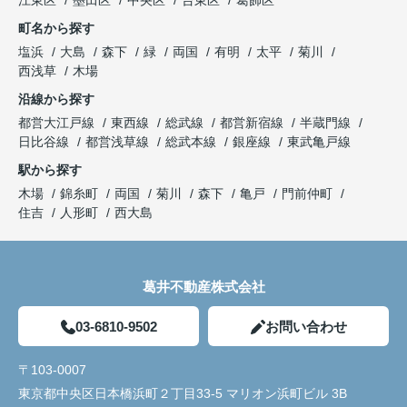
町名から探す
塩浜
大島
森下
緑
両国
有明
太平
菊川
西浅草
木場
沿線から探す
都営大江戸線
東西線
総武線
都営新宿線
半蔵門線
日比谷線
都営浅草線
総武本線
銀座線
東武亀戸線
駅から探す
木場
錦糸町
両国
菊川
森下
亀戸
門前仲町
住吉
人形町
西大島
葛井不動産株式会社
03-6810-9502
お問い合わせ
〒103-0007
東京都中央区日本橋浜町２丁目33-5 マリオン浜町ビル 3B