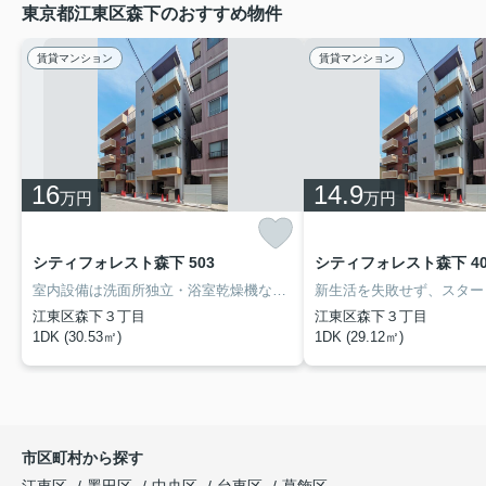
東京都江東区森下のおすすめ物件
賃貸マンション
賃貸マンション
16
14.9
万円
万円
シティフォレスト森下 503
シティフォレスト森下 40
室内設備は洗面所独立・浴室乾燥機など豊富に揃っており、過ごしやすいお部屋になっております。TVインターフォン付きの、セキュリティに配慮した物件です。収納はクロゼット・シューズボックスなどが備え付けられているので、衣類や日用品の収納に重宝します。江東区での住まい探しを当社スタッフがサポート致します。まずはご希望条件などをお申しつけください。それを元にお客様に合ったお住まいをご紹介いたします。
江東区森下３丁目
江東区森下３丁目
1DK (30.53㎡)
1DK (29.12㎡)
市区町村から探す
江東区
墨田区
中央区
台東区
葛飾区