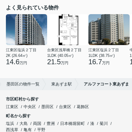
よく見られている物件
江東区塩浜２丁目
台東区浅草橋２丁目
江東区塩浜２丁目
2K (26.64㎡)
1LDK (40.05㎡)
1LDK (38.75㎡)
1
14.6
21.5
16.7
万円
万円
万円
墨田区の物件一覧
東あずま駅
アルファコート東あずま
市区町村から探す
江東区
中央区
墨田区
台東区
葛飾区
町名から探す
塩浜
大島
両国
豊洲
日本橋堀留町
湊
菊川
西浅草
亀有
平野