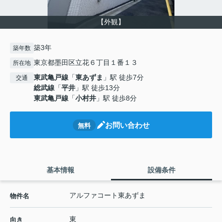
【外観】
築3年
築年数
東京都墨田区立花６丁目１番１３
所在地
東武亀戸線
「
東あずま
」駅 徒歩7分
交通
総武線
「
平井
」駅 徒歩13分
東武亀戸線
「
小村井
」駅 徒歩8分
お問い合わせ
無料
基本情報
設備条件
アルファコート東あずま
物件名
東
向き