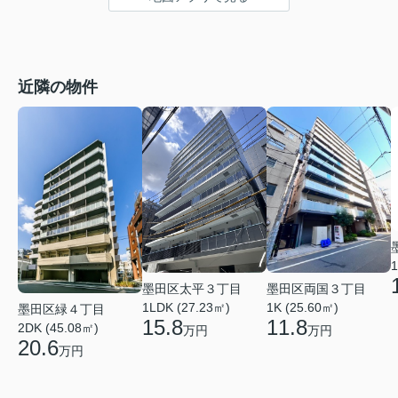
近隣の物件
1
墨田区太平３丁目
墨田区両国３丁目
1LDK (27.23㎡)
1K (25.60㎡)
墨田区緑４丁目
15.8
11.8
2DK (45.08㎡)
万円
万円
20.6
万円