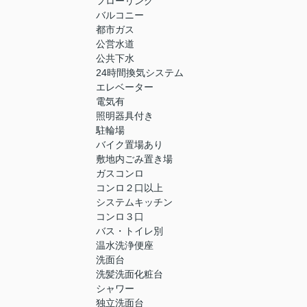
フローリング
バルコニー
都市ガス
公営水道
公共下水
24時間換気システム
エレベーター
電気有
照明器具付き
駐輪場
バイク置場あり
敷地内ごみ置き場
ガスコンロ
コンロ２口以上
システムキッチン
コンロ３口
バス・トイレ別
温水洗浄便座
洗面台
洗髪洗面化粧台
シャワー
独立洗面台