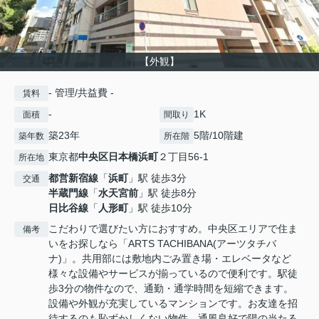
【外観】
- 管理/共益費 -
賃料
-
1K
面積
間取り
築23年
5階/10階建
築年数
所在階
東京都
中央区
日本橋浜町
２丁目56-1
所在地
都営新宿線
「
浜町
」駅 徒歩3分
交通
半蔵門線
「
水天宮前
」駅 徒歩8分
日比谷線
「
人形町
」駅 徒歩10分
こだわりで選びたい方におすすめ。中央区エリアで住ま
備考
いをお探しなら「ARTS TACHIBANA(アーツタチバ
ナ)」。共用部には敷地内ごみ置き場・エレベータなど
様々な設備やサービスが揃っているので便利です。駅徒
歩3分の物件なので、通勤・通学時間を短縮できます。
設備や外観が充実しているマンションです。お友達を招
待するのも恥ずかしくない物件。通風良好で陽の当たる