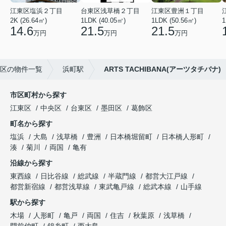
江東区塩浜２丁目
台東区浅草橋２丁目
江東区豊洲１丁目
2K (26.64㎡)
1LDK (40.05㎡)
1LDK (50.56㎡)
1
14.6
21.5
21.5
万円
万円
万円
区の物件一覧
浜町駅
ARTS TACHIBANA(アーツタチバナ)
市区町村から探す
江東区
中央区
台東区
墨田区
葛飾区
町名から探す
塩浜
大島
浅草橋
豊洲
日本橋堀留町
日本橋人形町
湊
菊川
両国
亀有
沿線から探す
東西線
日比谷線
総武線
半蔵門線
都営大江戸線
都営新宿線
都営浅草線
東武亀戸線
総武本線
山手線
駅から探す
木場
人形町
亀戸
両国
住吉
秋葉原
浅草橋
門前仲町
錦糸町
西大島