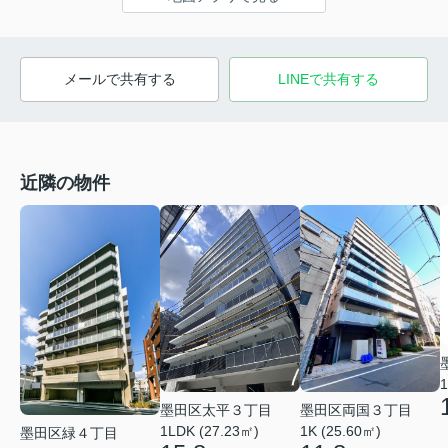
メールで共有する
LINEで共有する
近隣の物件
1
墨田区太平３丁目
墨田区両国３丁目
1LDK (27.23㎡)
1K (25.60㎡)
墨田区緑４丁目