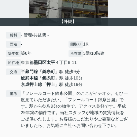
【外観】
- 管理/共益費 -
賃料
-
1K
面積
間取り
築8年
3階/10階建
築年数
所在階
東京都
墨田区
太平
４丁目8-11
所在地
半蔵門線
「
錦糸町
」駅 徒歩9分
交通
総武本線
「
錦糸町
」駅 徒歩10分
京成押上線
「
押上
」駅 徒歩16分
「フレールコート錦糸公園」のここがイチオシ。ぜひ一
備考
度見ていただきたい、「フレールコート錦糸公園」で
す。駅から徒歩9分の物件で、アクセス良好です。平成
29年築の物件です。当社スタッフが地域の賃貸情報を
ご提供いたします。お客様のこだわりやご要望などござ
いましたら、お気軽に当社へお問い合わせ下さい。