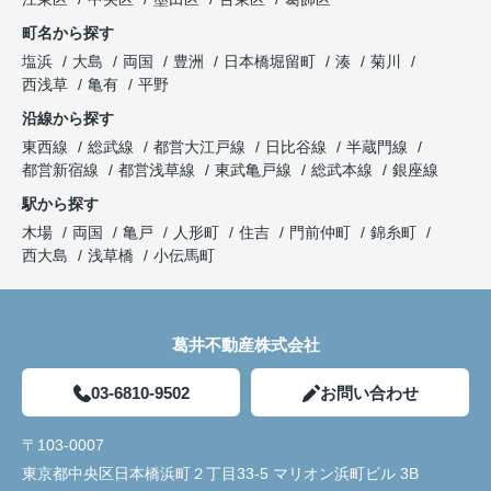
町名から探す
塩浜
大島
両国
豊洲
日本橋堀留町
湊
菊川
西浅草
亀有
平野
沿線から探す
東西線
総武線
都営大江戸線
日比谷線
半蔵門線
都営新宿線
都営浅草線
東武亀戸線
総武本線
銀座線
駅から探す
木場
両国
亀戸
人形町
住吉
門前仲町
錦糸町
西大島
浅草橋
小伝馬町
葛井不動産株式会社
03-6810-9502
お問い合わせ
〒103-0007
東京都中央区日本橋浜町２丁目33-5 マリオン浜町ビル 3B