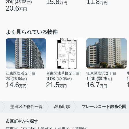
15.8
11.8
2DK (45.08㎡)
万円
万円
20.6
万円
よく見られている物件
江東区塩浜２丁目
台東区浅草橋２丁目
江東区塩浜２丁目
2K (26.64㎡)
1LDK (40.05㎡)
1LDK (38.75㎡)
1
14.6
21.5
16.7
万円
万円
万円
墨田区の物件一覧
錦糸町駅
フレールコート錦糸公園
市区町村から探す
江東区
中央区
墨田区
台東区
葛飾区