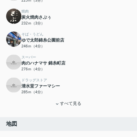
225ｍ（3分）
焼肉
炭火焼肉さぶぅ
232ｍ（3分）
そば・うどん
ゆで太郎錦糸公園前店
246ｍ（4分）
スーパー
肉のハナマサ 錦糸町店
276ｍ（4分）
ドラッグストア
清水堂ファーマシー
285ｍ（4分）
すべて見る
地図