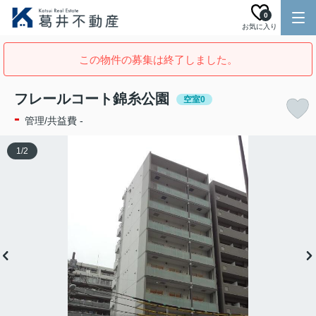
0
お気に入り
この物件の募集は終了しました。
フレールコート錦糸公園
空室0
-
管理/共益費 -
1
/
2