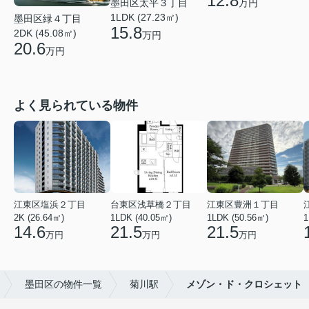
12.8
墨田区太平３丁目
万円
1LDK (27.23㎡)
墨田区緑４丁目
15.8
2DK (45.08㎡)
万円
20.6
万円
よく見られている物件
江東区塩浜２丁目
台東区浅草橋２丁目
江東区豊洲１丁目
2K (26.64㎡)
1LDK (40.05㎡)
1LDK (50.56㎡)
1
14.6
21.5
21.5
万円
万円
万円
墨田区の物件一覧
菊川駅
メゾン・ド・クロシェット