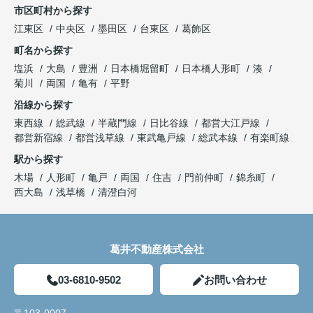
市区町村から探す
江東区
中央区
墨田区
台東区
葛飾区
町名から探す
塩浜
大島
豊洲
日本橋堀留町
日本橋人形町
湊
菊川
両国
亀有
平野
沿線から探す
東西線
総武線
半蔵門線
日比谷線
都営大江戸線
都営新宿線
都営浅草線
東武亀戸線
総武本線
有楽町線
駅から探す
木場
人形町
亀戸
両国
住吉
門前仲町
錦糸町
西大島
浅草橋
清澄白河
葛井不動産株式会社
03-6810-9502
お問い合わせ
〒103-0007