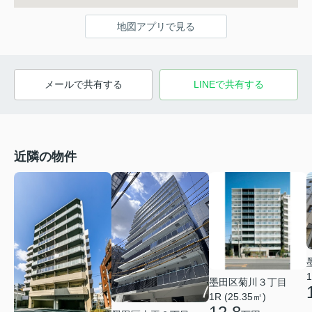
地図アプリで見る
メールで共有する
LINEで共有する
近隣の物件
1
墨田区菊川３丁目
1R (25.35㎡)