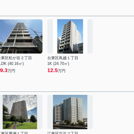
台東区松が谷２丁目
台東区鳥越１丁目
LDK (40.16㎡)
1K (24.70㎡)
9.3
12.5
万円
万円
江東区豊洲１丁目
江東区塩浜２丁目