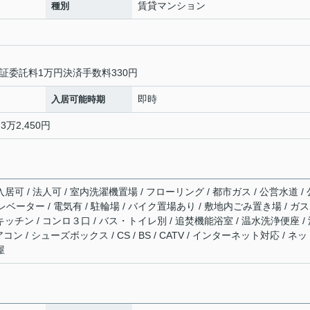
賃貸マンション
種別
証委託料1万円決済手数料330円
即時
入居可能時期
3万2,450円
居可 / 法人可 / 室内洗濯機置場 / フローリング / 都市ガス / 公営水道 / 
レベーター / 電気有 / 駐輪場 / バイク置場あり / 敷地内ごみ置き場 / ガ
キッチン / コンロ３口 / バス・トイレ別 / 追焚機能浴室 / 温水洗浄便座 /
コン / シューズボックス / CS / BS / CATV / インターネット対応 / ネ
屋