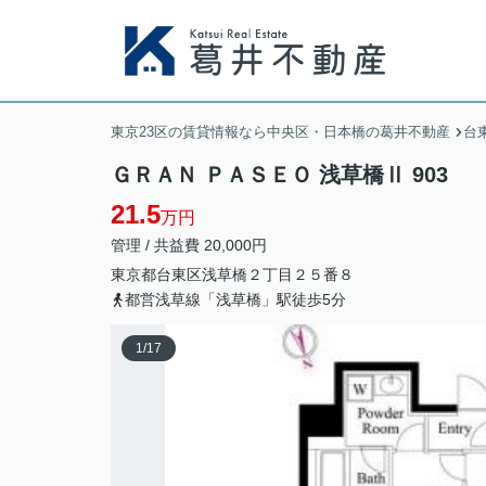
東京23区の賃貸情報なら中央区・日本橋の葛井不動産
台
ＧＲＡＮ ＰＡＳＥＯ 浅草橋Ⅱ 903
21.5
万円
管理 / 共益費 20,000円
東京都
台東区
浅草橋
２丁目２５番８
都営浅草線「浅草橋」駅徒歩5分
1
/
17