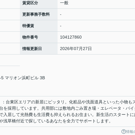
一般
賃貸区分
-
更新事務手数料
-
特優賃
104127860
物件番号
2026年07月27日
情報更新日
5 マリオン浜町ビル 3B
Ⅱ」：台東区エリアの新居にピッタリ。化粧品や洗面道具といった小物も
台を採用しています。共用部には敷地内ごみ置き場・エレベータ・バイ
で入居して光熱費も生活費も抑えられるお住まい。新生活のスタートに
や浅草橋付近で探しているあなたを全力でサポートします。
情報