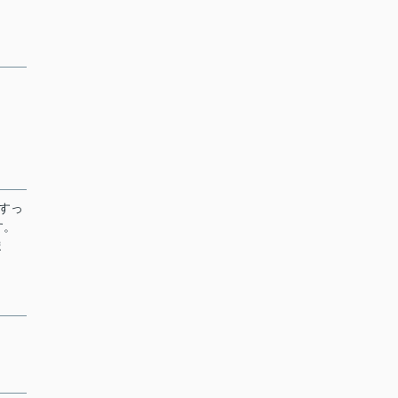
すっ
す。
ま