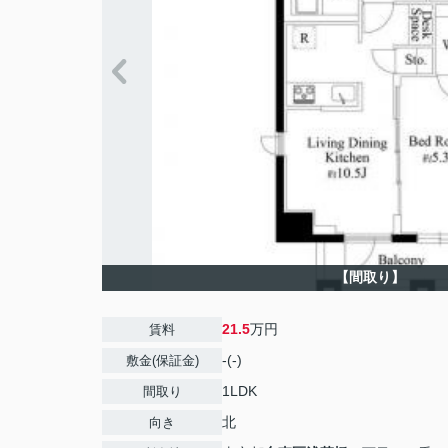
【間取り】
21.5
万円
賃料
-(-)
敷金(保証金)
1LDK
間取り
北
向き