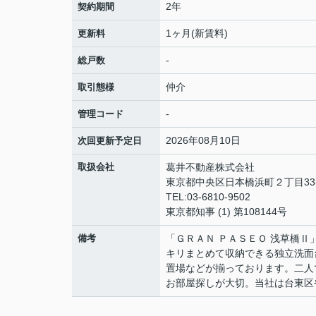
2年
契約期間
1ヶ月(新賃料)
更新料
-
総戸数
仲介
取引態様
-
管理コード
2026年08月10日
次回更新予定日
取扱会社
葛井不動産株式会社
東京都中央区日本橋浜町２丁目33-
TEL:03-6810-9502
東京都知事 (1) 第108144号
備考
「ＧＲＡＮ ＰＡＳＥＯ 浅草橋
キリまとめて収納できる独立洗面
置場などが揃っております。二人
お部屋探しが大切。当社は台東区