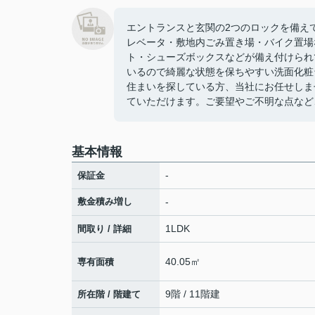
エントランスと玄関の2つのロックを備え
レベータ・敷地内ごみ置き場・バイク置場
ト・シューズボックスなどが備え付けられ
いるので綺麗な状態を保ちやすい洗面化粧
住まいを探している方、当社にお任せしま
ていただけます。ご要望やご不明な点など
基本情報
-
保証金
敷金積み増し
-
1LDK
間取り / 詳細
40.05㎡
専有面積
9階 / 11階建
所在階 / 階建て