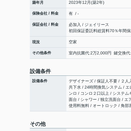
2023年12月(築2年)
築年月
保険会社 / 料金
有 / -
保証会社 / 料金
必加入 / ジェイリース
初回保証委託料総賃料70％年間保
空家
現況
その他条件
室内抗菌代:2万2,000円 鍵交換代:
設備条件
設備条件
デザイナーズ / 保証人不要 / ２人入
共下水 / 24時間換気システム / エ
ンロ / コンロ２口以上 / システム
面台 / シャワー / 独立洗面台 / エア
使用料無料 / オートロック / 角部
その他