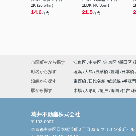
2K (26.64㎡)
1LDK (40.05㎡)
1
14.6
21.5
2
万円
万円
市区町村から探す
江東区
中央区
台東区
墨田区
町名から探す
塩浜
大島
浅草橋
豊洲
日本橋
沿線から探す
東西線
日比谷線
総武線
半蔵
駅から探す
木場
人形町
亀戸
両国
住吉
葛井不動産株式会社
〒103-0007
東京都中央区日本橋浜町２丁目33-5 マリオン浜町ビル 