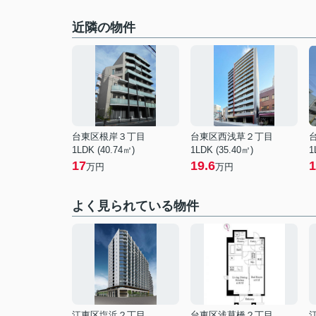
近隣の物件
台東区根岸３丁目
台東区西浅草２丁目
1LDK (40.74㎡)
1LDK (35.40㎡)
1
17
19.6
1
万円
万円
よく見られている物件
江東区塩浜２丁目
台東区浅草橋２丁目