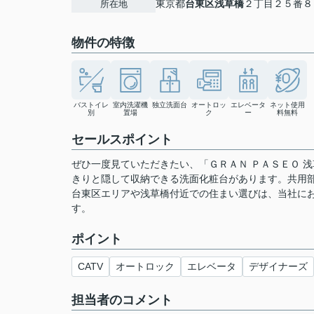
東京都
台東区
浅草橋
２丁目２５番８
所在地
物件の特徴
バストイレ
室内洗濯機
独立洗面台
オートロッ
エレベータ
ネット使用
別
置場
ク
ー
料無料
セールスポイント
ぜひ一度見ていただきたい、「ＧＲＡＮ ＰＡＳＥＯ 
きりと隠して収納できる洗面化粧台があります。共用
台東区エリアや浅草橋付近での住まい選びは、当社に
す。
ポイント
CATV
オートロック
エレベータ
デザイナーズ
担当者のコメント