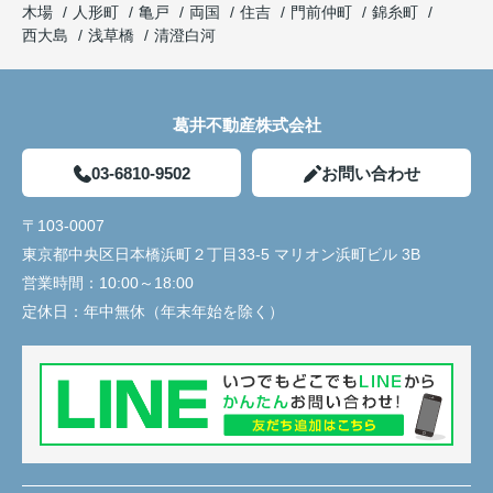
木場
人形町
亀戸
両国
住吉
門前仲町
錦糸町
西大島
浅草橋
清澄白河
葛井不動産株式会社
03-6810-9502
お問い合わせ
〒103-0007
東京都中央区日本橋浜町２丁目33-5 マリオン浜町ビル 3B
営業時間：
10:00～18:00
定休日：
年中無休（年末年始を除く）