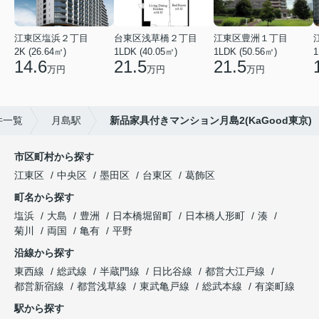
江東区塩浜２丁目
台東区浅草橋２丁目
江東区豊洲１丁目
2K (26.64㎡)
1LDK (40.05㎡)
1LDK (50.56㎡)
1
14.6
21.5
21.5
万円
万円
万円
件一覧
月島駅
新品家具付きマンション月島2(KaGood東京)
市区町村から探す
江東区
中央区
墨田区
台東区
葛飾区
町名から探す
塩浜
大島
豊洲
日本橋堀留町
日本橋人形町
湊
菊川
両国
亀有
平野
沿線から探す
東西線
総武線
半蔵門線
日比谷線
都営大江戸線
都営新宿線
都営浅草線
東武亀戸線
総武本線
有楽町線
駅から探す