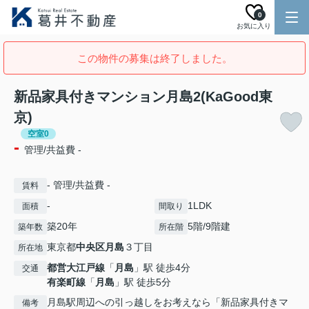
0
お気に入り
この物件の募集は終了しました。
新品家具付きマンション月島2(KaGood東
京)
空室0
-
管理/共益費 -
- 管理/共益費 -
賃料
-
1LDK
面積
間取り
築20年
5階/9階建
築年数
所在階
東京都
中央区
月島
３丁目
所在地
都営大江戸線
「
月島
」駅 徒歩4分
交通
有楽町線
「
月島
」駅 徒歩5分
月島駅周辺への引っ越しをお考えなら「新品家具付きマ
備考