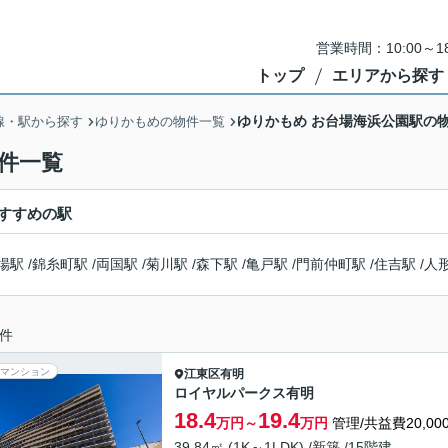
営業時間：10:00～
トップ
エリアから探す
ゆりかもめ お台場海浜公園駅の
線・駅から探す
ゆりかもめの物件一覧
件一覧
すすめの駅
場駅
/
錦糸町駅
/
両国駅
/
菊川駅
/
森下駅
/
亀戸駅
/
門前仲町駅
/
住吉駅
/
人
件
マンション
江東区
有明
ロイヤルパークス有明
18.4
19.4
万円～
万円
管理/共益費20,00
39.84㎡ (1K～1LDK) /新築 /15階建