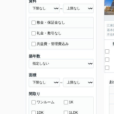
賃料
～
敷金・保証金なし
江東
基本
礼金・敷引なし
不在
共益費・管理費込み
築年数
面積
お
～
間取り
ワンルーム
1K
1DK
1LDK