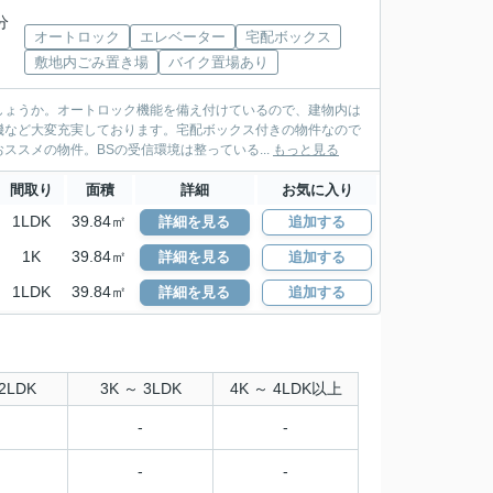
分
オートロック
エレベーター
宅配ボックス
敷地内ごみ置き場
バイク置場あり
しょうか。オートロック機能を備え付けているので、建物内は
機など大変充実しております。宅配ボックス付きの物件なので
スメの物件。BSの受信環境は整っている...
もっと見る
間取り
面積
詳細
お気に入り
1LDK
39.84㎡
詳細を見る
追加する
1K
39.84㎡
詳細を見る
追加する
1LDK
39.84㎡
詳細を見る
追加する
2LDK
3K ～ 3LDK
4K ～ 4LDK以上
-
-
-
-