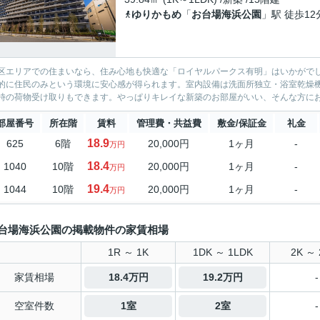
ゆりかもめ
「
お台場海浜公園
」駅 徒歩12
区エリアでの住まいなら、住み心地も快適な「ロイヤルパークス有明」はいかがで
的に住民のみという環境に安心感が得られます。室内設備は洗面所独立・浴室乾燥
時の荷物受け取りもできます。やっぱりキレイな新築のお部屋がいい、そんな方におス
部屋番号
所在階
賃料
管理費・共益費
敷金/保証金
礼金
18.9
625
6階
20,000円
1ヶ月
-
万円
18.4
1040
10階
20,000円
1ヶ月
-
万円
19.4
1044
10階
20,000円
1ヶ月
-
万円
台場海浜公園の掲載物件の家賃相場
1R ～ 1K
1DK ～ 1LDK
2K ～ 
家賃相場
18.4万円
19.2万円
-
空室件数
1室
2室
-