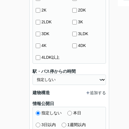
2K
2DK
2LDK
3K
3DK
3LDK
4K
4DK
4LDK以上
駅・バス停からの時間
建物構造
追加する
情報公開日
指定しない
本日
3日以内
1週間以内