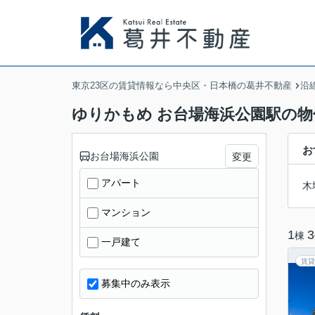
東京23区の賃貸情報なら中央区・日本橋の葛井不動産
沿
ゆりかもめ お台場海浜公園駅の物
お
お台場海浜公園
変更
アパート
木
マンション
1
3
棟
一戸建て
賃貸
募集中のみ表示