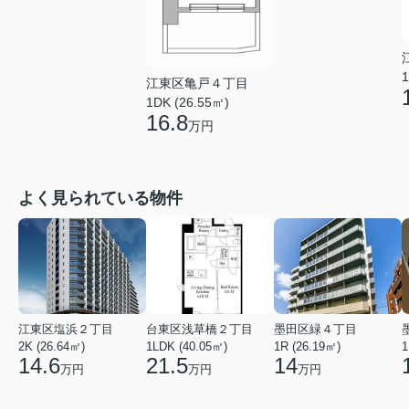
1
江東区亀戸４丁目
1DK (26.55㎡)
16.8
万円
よく見られている物件
江東区塩浜２丁目
台東区浅草橋２丁目
墨田区緑４丁目
2K (26.64㎡)
1LDK (40.05㎡)
1R (26.19㎡)
1
14.6
21.5
14
万円
万円
万円