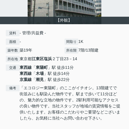
【外観】
- 管理/共益費 -
賃料
-
1K
面積
間取り
築19年
7階/13階建
築年数
所在階
東京都
江東区
塩浜
２丁目23－14
所在地
東西線
「
東陽町
」駅 徒歩11分
交通
東西線
「
木場
」駅 徒歩14分
京葉線
「
潮見
」駅 徒歩22分
「エコロジー東陽町」のここがイチオシ。13階建てで
備考
街並みにも馴染んだ物件です。駅まで歩いて11分ほど
の、魅力的な立地の物件です。2駅利用可能なアクセス
の良い物件です。当社スタッフが地域の賃貸情報をご提
供いたします。お客様のこだわりやご要望などございま
したら、お気軽に当社へお問い合わせ下さい。