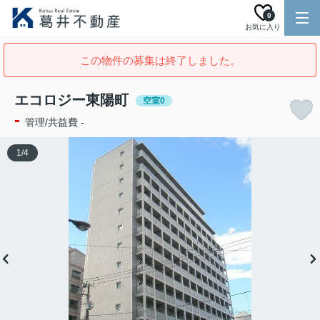
0
お気に入り
この物件の募集は終了しました。
エコロジー東陽町
空室0
-
管理/共益費 -
1
/
4