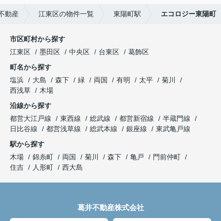
不動産
江東区の物件一覧
東陽町駅
エコロジー東陽町
市区町村から探す
江東区
墨田区
中央区
台東区
葛飾区
町名から探す
塩浜
大島
森下
緑
両国
有明
太平
菊川
西浅草
木場
沿線から探す
都営大江戸線
東西線
総武線
都営新宿線
半蔵門線
日比谷線
都営浅草線
総武本線
銀座線
東武亀戸線
駅から探す
木場
錦糸町
両国
菊川
森下
亀戸
門前仲町
住吉
人形町
西大島
葛井不動産株式会社