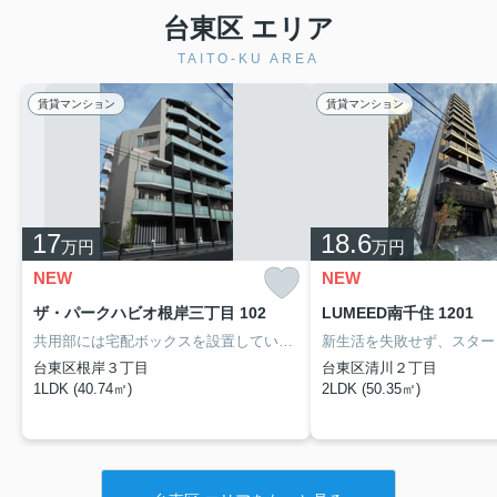
台東区 エリア
TAITO-KU AREA
賃貸マンション
賃貸マンション
17
18.6
万円
万円
NEW
NEW
ザ・パークハビオ根岸三丁目 102
LUMEED南千住 1201
共用部には宅配ボックスを設置しているため、荷物の受け取りのために早く帰宅する必要がありません。オートロック機能が付いているのでドアの前まで知らない人が入って来る危険が減り、安心して暮らせます。徒歩5分で駅にアクセス可能な、魅力的な駅近物件です。入谷近くの物件で、気に入ったお住まいがあれば、当社までお問い合わせください。物件の詳細情報をお伝えいたします。
台東区根岸３丁目
台東区清川２丁目
1LDK (40.74㎡)
2LDK (50.35㎡)