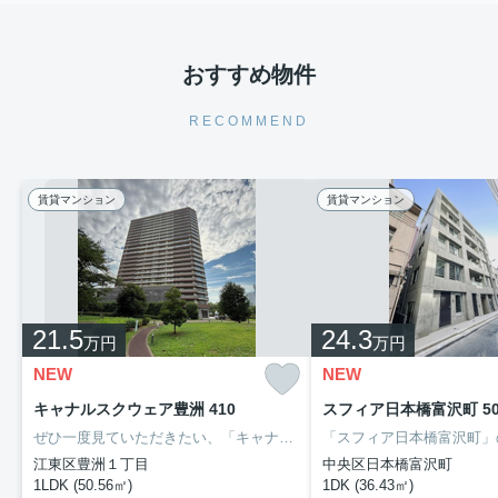
おすすめ物件
RECOMMEND
賃貸マンション
賃貸マンション
21.5
24.3
万円
万円
NEW
NEW
キャナルスクウェア豊洲 410
スフィア日本橋富沢町 50
ぜひ一度見ていただきたい、「キャナルスクウェア豊洲」です。時間帯や季節に関係なくいつでも好きな時に洗濯できる、浴室乾燥機を備え付けております。共用部には宅配ボックス・ゴミ出し24時間OKなどが備わっておりとても充実しています。これからの新生活で失敗できないお部屋探し。江東区や月島付近でお探しなら、信頼と安心の当社へご連絡をお待ちしております。
江東区豊洲１丁目
中央区日本橋富沢町
1LDK (50.56㎡)
1DK (36.43㎡)