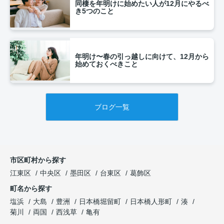
同棲を年明けに始めたい人が12月にやるべ
き5つのこと
年明け〜春の引っ越しに向けて、12月から
始めておくべきこと
ブログ一覧
市区町村から探す
江東区
中央区
墨田区
台東区
葛飾区
町名から探す
塩浜
大島
豊洲
日本橋堀留町
日本橋人形町
湊
菊川
両国
西浅草
亀有