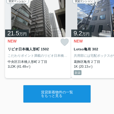
賃貸マンション
賃貸マンション
21.5
9.2
万円
万円
NEW
NEW
リビオ日本橋人形町 1502
Lotso亀有 302
こだわりポイント満載のリビオ日本橋人形町。部外者の侵入を防ぐオートロックが設置されており、女性にもおすすめです。室内設備は洗面所独立・浴室乾燥機など大変充実しております。1LDKの物件は、生活スペースにゆとりのほしい二人暮らしにも十分です。利便性の高い暮らしをするなら中央区でいかがでしょうか。賃貸住宅情報をお探しの際には、ぜひお気軽に当社までご連絡下さい。しっかりとサポート致します。
中央区日本橋人形町２丁目
葛飾区亀有２丁目
1LDK (41.49㎡)
1K (20.13㎡)
新築
賃貸新着物件の一覧
をもっと見る