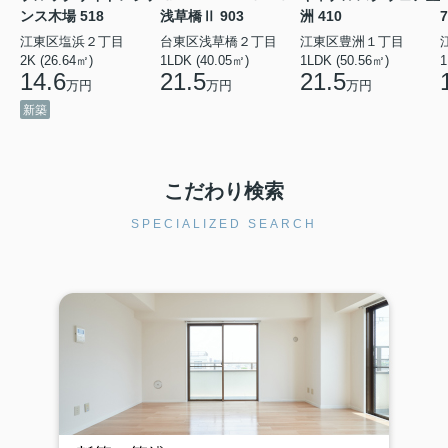
ンス木場 518
浅草橋Ⅱ 903
洲 410
7
江東区塩浜２丁目
台東区浅草橋２丁目
江東区豊洲１丁目
2K (26.64㎡)
1LDK (40.05㎡)
1LDK (50.56㎡)
1
14.6
21.5
21.5
万円
万円
万円
新築
こだわり検索
SPECIALIZED SEARCH