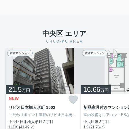
中央区 エリア
CHUO-KU AREA
賃貸マンション
賃貸マンション
21.5
16.66
万円
万円
NEW
リビオ日本橋人形町 1502
こだわりポイント満載のリビオ日本橋人形町。部外者の侵入を防ぐオートロックが設置されており、女性にもおすすめです。室内設備は洗面所独立・浴室乾燥機など大変充実しております。1LDKの物件は、生活スペースにゆとりのほしい二人暮らしにも十分です。利便性の高い暮らしをするなら中央区でいかがでしょうか。賃貸住宅情報をお探しの際には、ぜひお気軽に当社までご連絡下さい。しっかりとサポート致します。
中央区日本橋人形町２丁目
中央区湊３丁目
1LDK (41.49㎡)
1K (21.76㎡)