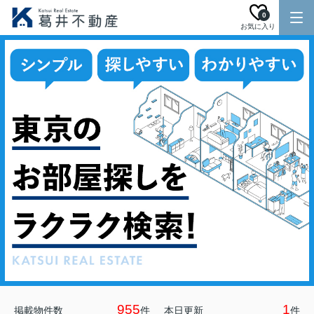
0
お気に入り
955
1
掲載物件数
件
本日更新
件