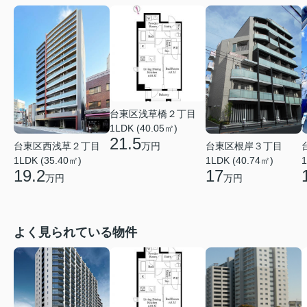
台東区浅草橋２丁目
1LDK (40.05㎡)
21.5
台東区西浅草２丁目
台東区根岸３丁目
万円
1LDK (35.40㎡)
1LDK (40.74㎡)
1
19.2
17
万円
万円
よく見られている物件