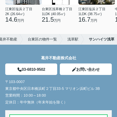
江東区塩浜２丁目
台東区浅草橋２丁目
江東区塩浜２丁目
2K (26.64㎡)
1LDK (40.05㎡)
1LDK (38.75㎡)
1
14.6
21.5
16.7
万円
万円
万円
葛井不動産
台東区の物件一覧
浅草駅
サンハイツ浅草
葛井不動産株式会社
03-6810-9502
お問い合わせ
〒103-0007
東京都中央区日本橋浜町２丁目33-5 マリオン浜町ビル 3B
営業時間：
10:00～18:00
定休日：
年中無休（年末年始を除く）