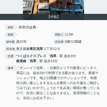
【外観】
- 管理/共益費 -
賃料
-
1LDK
面積
間取り
築22年
6階/12階建
築年数
所在階
東京都
台東区
浅草
３丁目12-5
所在地
つくばエクスプレス
「
浅草
」駅 徒歩3分
交通
銀座線
「
浅草
」駅 徒歩14分
「サンハイツ浅草」：台東区エリアの新居にピッタリ。
備考
周辺には、徒歩3分で利用できる駅があります。新築マ
ンションです。地上12階建てのマンションです。利便
性の高い暮らしをするなら台東区へのお引越をご検討し
てみてはいかがでしょうか？住み良い環境が整っている
ので、生活に困ることはありません。賃貸情報のことな
ら、当社にお任せ下さい。