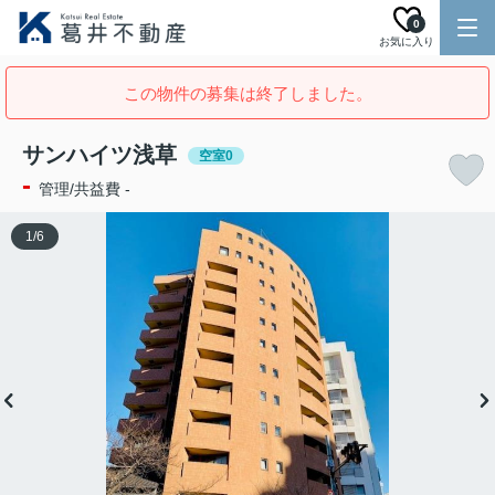
0
お気に入り
この物件の募集は終了しました。
サンハイツ浅草
空室0
-
管理/共益費 -
1
/
6