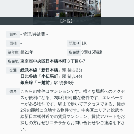
【外観】
- 管理/共益費 -
賃料
-
1K
面積
間取り
築21年
9階/15階建
築年数
所在階
東京都
中央区
日本橋本町
３丁目6-7
所在地
総武本線
「
新日本橋
」駅 徒歩2分
交通
日比谷線
「
小伝馬町
」駅 徒歩4分
銀座線
「
三越前
」駅 徒歩6分
こちらの物件はマンションです。様々な場所へのアクセ
備考
スが便利になる、2駅利用可能な物件です。エレベータ
ーがある物件です。駅まで歩いてアクセスできる、徒歩
2分の距離に立地する物件です。中央区エリアと総武本
線新日本橋付近での賃貸マンション、賃貸アパートをお
探しの方はぜひコチラからお問い合わせやご連絡を下さ
い。