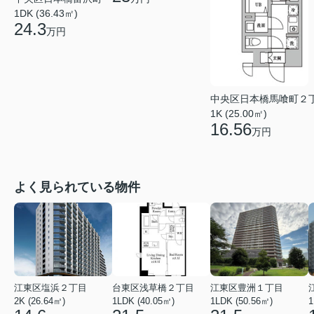
1DK (36.43㎡)
24.3
万円
中央区日本橋馬喰町２
1K (25.00㎡)
16.56
万円
よく見られている物件
江東区塩浜２丁目
台東区浅草橋２丁目
江東区豊洲１丁目
2K (26.64㎡)
1LDK (40.05㎡)
1LDK (50.56㎡)
1