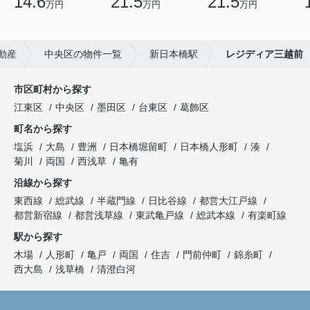
14.6
21.5
21.5
万円
万円
万円
動産
中央区の物件一覧
新日本橋駅
レジディア三越前
市区町村から探す
江東区
中央区
墨田区
台東区
葛飾区
町名から探す
塩浜
大島
豊洲
日本橋堀留町
日本橋人形町
湊
菊川
両国
西浅草
亀有
沿線から探す
東西線
総武線
半蔵門線
日比谷線
都営大江戸線
都営新宿線
都営浅草線
東武亀戸線
総武本線
有楽町線
駅から探す
木場
人形町
亀戸
両国
住吉
門前仲町
錦糸町
西大島
浅草橋
清澄白河