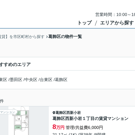
営業時間：10:00～
トップ
エリアから探す
葛飾区の物件一覧
賃貸】を市区町村から探す
すすめのエリア
東区
/
墨田区
/
中央区
/
台東区
/
葛飾区
件
マンション
葛飾区
西新小岩
葛飾区西新小岩１丁目の賃貸マンション
8
万円
管理/共益費6,000円
21.17㎡ (1K) /築38年 /9階建