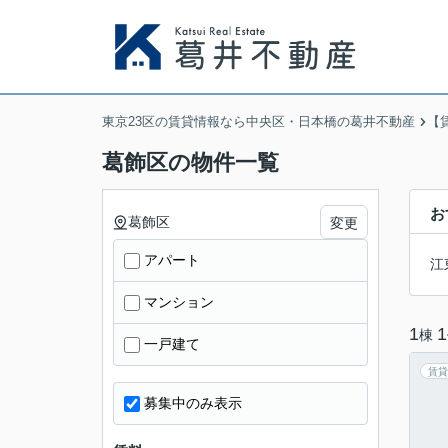
東京23区の賃貸情報なら中央区・日本橋の葛井不動産
【
葛飾区の物件一覧
お
葛飾区
変更
アパート
江
マンション
1
1
棟
一戸建て
賃貸
募集中のみ表示