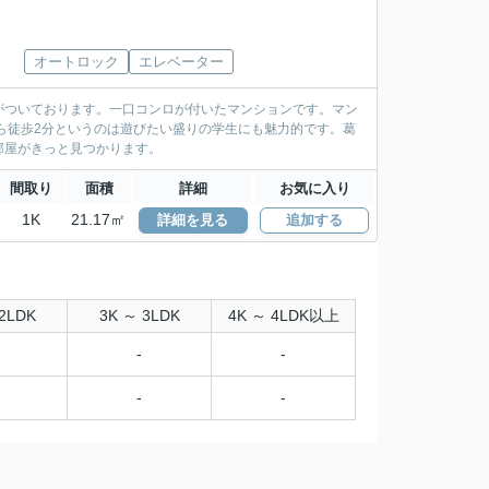
オートロック
エレベーター
がついております。一口コンロが付いたマンションです。マン
ら徒歩2分というのは遊びたい盛りの学生にも魅力的です。葛
部屋がきっと見つかります。
間取り
面積
詳細
お気に入り
1K
21.17㎡
詳細を見る
追加する
2LDK
3K ～ 3LDK
4K ～ 4LDK以上
-
-
-
-