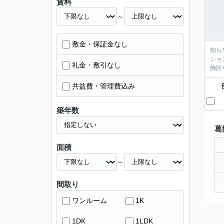
賃料
～
敷金・保証金なし
知ら
ショ
礼金・敷引なし
飾区
共益費・管理費込み
築年数
葛
面積
～
間取り
ワンルーム
1K
1DK
1LDK