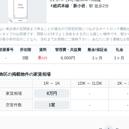
総武本線
「
新小岩
」駅 徒歩2分
ない来訪者が玄関前まで来ることが減るので防犯対策につながるオートロック機能
ンタイプのお部屋です。間取りが1Kでよく自炊をする方にも嬉しい物件です。駅か
や新小岩付近のことなら、当社までお気軽にご連絡下さい。あなたに合う素敵なお
部屋番号
所在階
賃料
管理費・共益費
敷金/保証金
礼金
8
-
3階
6,000円
1ヶ月
1ヶ月
万円
飾区の掲載物件の家賃相場
1R ～ 1K
1DK ～ 1LDK
2K ～ 
家賃相場
8万円
-
-
空室件数
1室
-
-