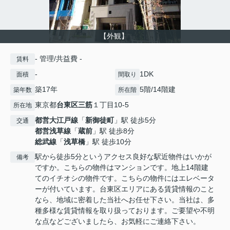
【外観】
- 管理/共益費 -
賃料
-
1DK
面積
間取り
築17年
5階/14階建
築年数
所在階
東京都
台東区
三筋
１丁目10-5
所在地
都営大江戸線
「
新御徒町
」駅 徒歩5分
交通
都営浅草線
「
蔵前
」駅 徒歩8分
総武線
「
浅草橋
」駅 徒歩10分
駅から徒歩5分というアクセス良好な駅近物件はいかが
備考
ですか。こちらの物件はマンションです。地上14階建
てのイチオシの物件です。こちらの物件にはエレベータ
ーが付いています。台東区エリアにある賃貸情報のこと
なら、地域に密着した当社へお任せ下さい。当社は、多
種多様な賃貸情報を取り扱っております。ご要望や不明
な点などございましたら、お気軽にご連絡下さい。