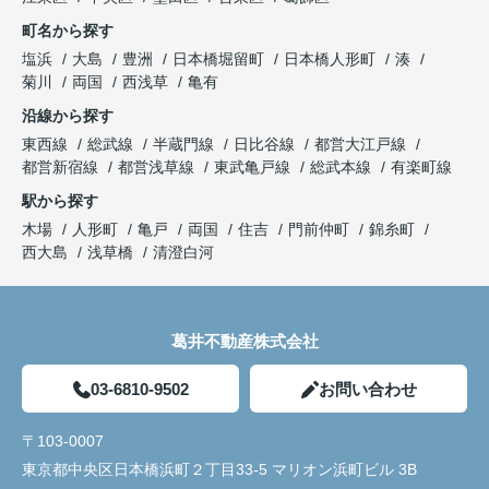
町名から探す
塩浜
大島
豊洲
日本橋堀留町
日本橋人形町
湊
菊川
両国
西浅草
亀有
沿線から探す
東西線
総武線
半蔵門線
日比谷線
都営大江戸線
都営新宿線
都営浅草線
東武亀戸線
総武本線
有楽町線
駅から探す
木場
人形町
亀戸
両国
住吉
門前仲町
錦糸町
西大島
浅草橋
清澄白河
葛井不動産株式会社
03-6810-9502
お問い合わせ
〒103-0007
東京都中央区日本橋浜町２丁目33-5 マリオン浜町ビル 3B