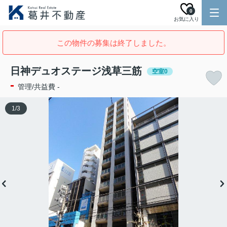
0
お気に入り
この物件の募集は終了しました。
日神デュオステージ浅草三筋
空室0
-
管理/共益費 -
1
/
3