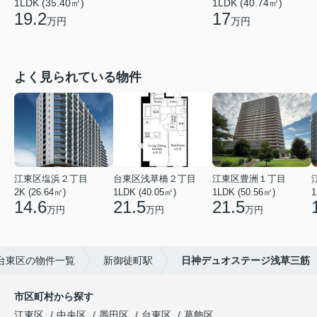
1LDK (35.40㎡)
1LDK (40.74㎡)
19.2
17
万円
万円
よく見られている物件
江東区塩浜２丁目
台東区浅草橋２丁目
江東区豊洲１丁目
2K (26.64㎡)
1LDK (40.05㎡)
1LDK (50.56㎡)
1
14.6
21.5
21.5
万円
万円
万円
台東区の物件一覧
新御徒町駅
日神デュオステージ浅草三筋
市区町村から探す
江東区
中央区
墨田区
台東区
葛飾区