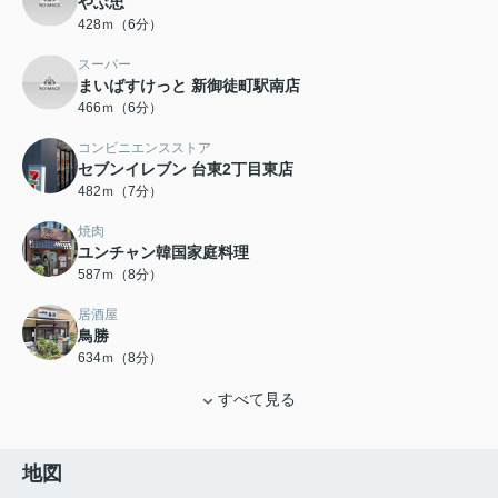
やぶ忠
428ｍ（6分）
スーパー
まいばすけっと 新御徒町駅南店
466ｍ（6分）
コンビニエンスストア
セブンイレブン 台東2丁目東店
482ｍ（7分）
焼肉
ユンチャン韓国家庭料理
587ｍ（8分）
居酒屋
鳥勝
634ｍ（8分）
すべて見る
地図