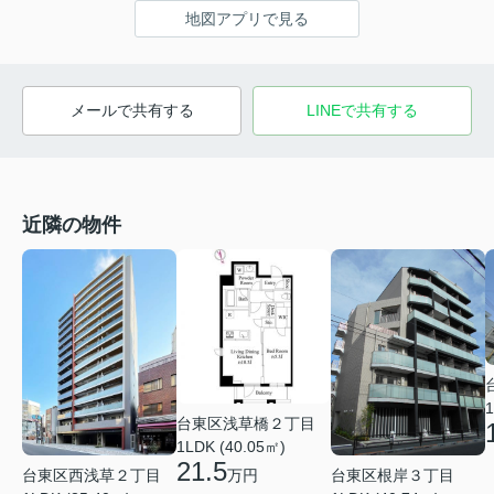
地図アプリで見る
メールで共有する
LINEで共有する
近隣の物件
1
台東区浅草橋２丁目
1LDK (40.05㎡)
21.5
台東区西浅草２丁目
台東区根岸３丁目
万円