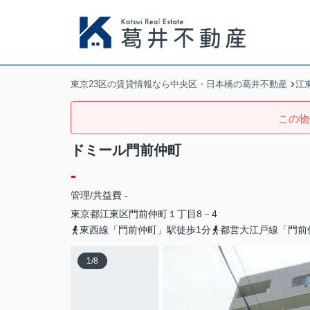
東京23区の賃貸情報なら中央区・日本橋の葛井不動産
江
この物
ドミール門前仲町
-
管理/共益費 -
東京都
江東区
門前仲町
１丁目8－4
東西線「門前仲町」駅徒歩1分
都営大江戸線「門前
1
/
8