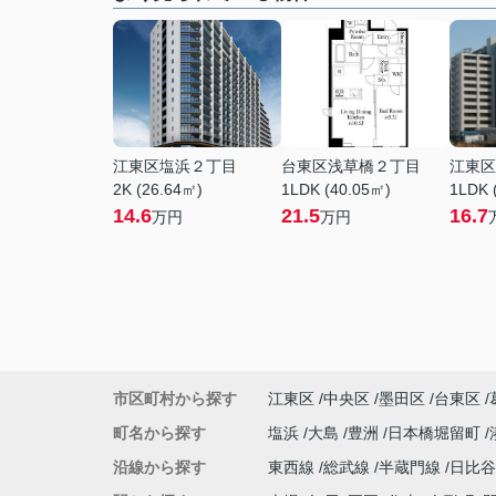
江東区塩浜２丁目
台東区浅草橋２丁目
江東区
2K (26.64㎡)
1LDK (40.05㎡)
1LDK 
14.6
21.5
16.7
万円
万円
市区町村から探す
江東区
中央区
墨田区
台東区
町名から探す
塩浜
大島
豊洲
日本橋堀留町
沿線から探す
東西線
総武線
半蔵門線
日比