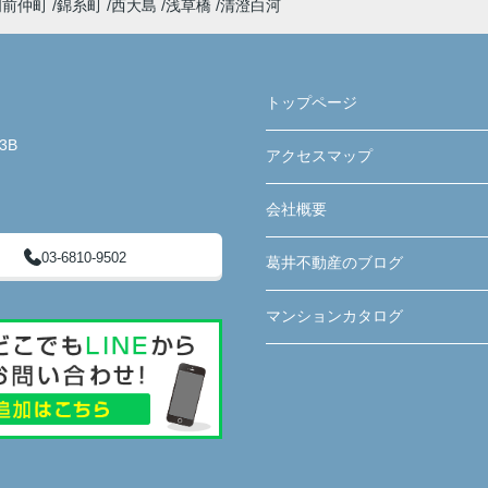
門前仲町
錦糸町
西大島
浅草橋
清澄白河
トップページ
3B
アクセスマップ
会社概要
03-6810-9502
葛井不動産のブログ
マンションカタログ