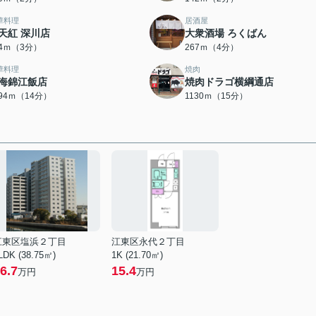
華料理
居酒屋
天紅 深川店
大衆酒場 ろくばん
24ｍ（3分）
267ｍ（4分）
華料理
焼肉
海錦江飯店
焼肉ドラゴ横綱通店
094ｍ（14分）
1130ｍ（15分）
江東区塩浜２丁目
江東区永代２丁目
LDK (38.75㎡)
1K (21.70㎡)
6.7
15.4
万円
万円