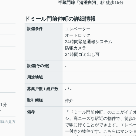
半蔵門線
「
清澄白河
」駅 徒歩15分
ドミール門前仲町の詳細情報
設備条件
エレベーター
オートロック
24時間緊急通報システム
防犯カメラ
24時間ゴミ出し可
設備(その他)
-
用途地域
-
募集戸数 / 総戸数
- / -
取引態様
仲介
1分
分
備考
「ドミール門前仲町」のここがイチ
シ。高ニーズな駅近の物件で、徒歩1
情報の見方
で駅に行くことができます。エレベ
ー付きの物件です。こちらはマンシ