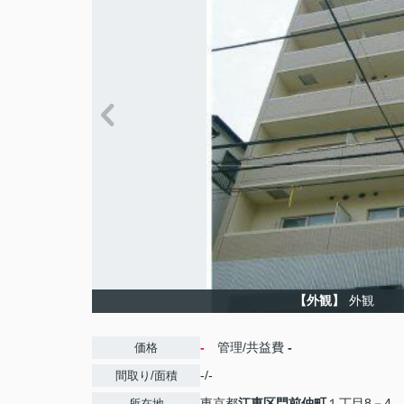
【外観】
外観
-
管理/共益費
-
価格
-/-
間取り/面積
東京都
江東区
門前仲町
１丁目8－4
所在地