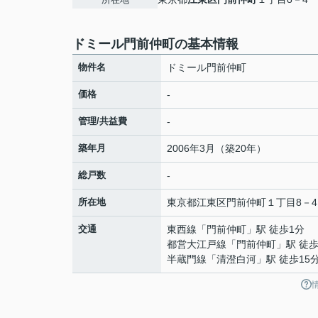
ドミール門前仲町の基本情報
物件名
ドミール門前仲町
価格
-
管理/共益費
-
築年月
2006年3月（築20年）
総戸数
-
所在地
東京都
江東区
門前仲町
１丁目8－4
交通
東西線
「
門前仲町
」駅 徒歩1分
都営大江戸線
「
門前仲町
」駅 徒歩
半蔵門線
「
清澄白河
」駅 徒歩15