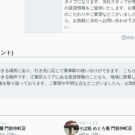
タイプになります。当社スタッフが
の賃貸情報をご提供いたします。お
のこだわりやご要望などございまし
ら、お気軽に当社へお問い合わせ下
い。
情報
ント)
できる場所にあり、行き先に応じて乗車駅の使い分けができます。こち
できる物件です。江東区エリアにある賃貸情報のことなら、地域に密着
報を取り扱っております。ご要望や不明な点などございましたら、お気
ーメン
そば・うどん
麺 門前仲町店
そば処 めとろ庵 門前仲町店
30ｍ（2分）
142ｍ（2分）