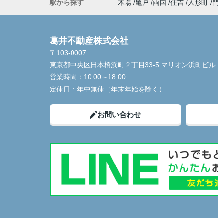
駅から探す
木場
亀戸
両国
住吉
人形町
葛井不動産株式会社
〒103-0007
東京都中央区日本橋浜町２丁目33-5 マリオン浜町ビル 
営業時間：
10:00～18:00
定休日：
年中無休（年末年始を除く）
お問い合わせ