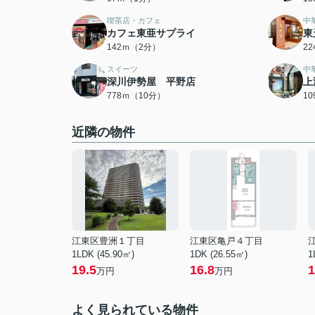
喫茶店・カフェ
中
カフェ東亜サプライ
東
142ｍ（2分）
2
スイーツ
中
深川伊勢屋 平野店
上
778ｍ（10分）
1
近隣の物件
江東区豊洲１丁目
江東区亀戸４丁目
1LDK (45.90㎡)
1DK (26.55㎡)
1
19.5
16.8
1
万円
万円
よく見られている物件