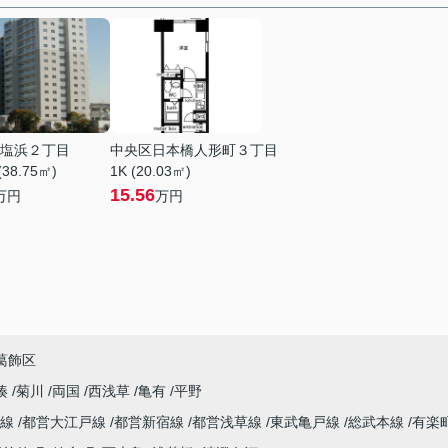
塩浜２丁目
中央区日本橋人形町３丁目
(38.75㎡)
1K (20.03㎡)
15.56
万円
万円
葛飾区
湊
菊川
両国
西浅草
亀有
平野
谷線
都営大江戸線
都営新宿線
都営浅草線
東武亀戸線
総武本線
有楽