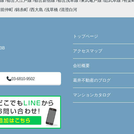
谷線
都営大江戸線
都営新宿線
都営浅草線
東武亀戸線
総武本線
有楽
門前仲町
錦糸町
西大島
浅草橋
清澄白河
トップページ
3B
アクセスマップ
会社概要
03-6810-9502
葛井不動産のブログ
マンションカタログ