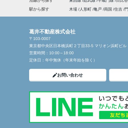
沿線から探す
東西線
総武線
半蔵門線
日比
駅から探す
木場
人形町
亀戸
両国
住吉
葛井不動産株式会社
〒103-0007
東京都中央区日本橋浜町２丁目33-5 マリオン浜町ビル 
営業時間：
10:00～18:00
定休日：
年中無休（年末年始を除く）
お問い合わせ