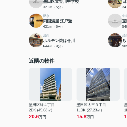
墨田区立竪川中学校
日
321ｍ（5分）
3
温泉
中
両国湯屋 江戸遊
宝
431ｍ（6分）
5
焼肉
焼
ホルモン焼はせ川
ち
644ｍ（9分）
9
近隣の物件
墨田区緑４丁目
墨田区太平３丁目
2DK (45.08㎡)
1LDK (27.23㎡)
1
20.6
15.8
1
万円
万円