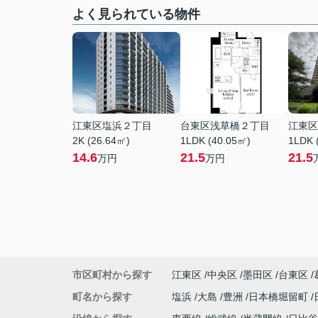
よく見られている物件
江東区塩浜２丁目
台東区浅草橋２丁目
江東区
2K (26.64㎡)
1LDK (40.05㎡)
1LDK 
14.6
21.5
21.5
万円
万円
市区町村から探す
江東区
中央区
墨田区
台東区
町名から探す
塩浜
大島
豊洲
日本橋堀留町