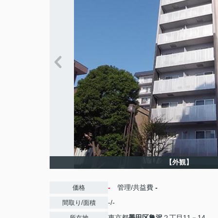
【外観】
-
管理/共益費
-
価格
-/-
間取り/面積
東京都
墨田区
亀沢
２丁目11－14
所在地