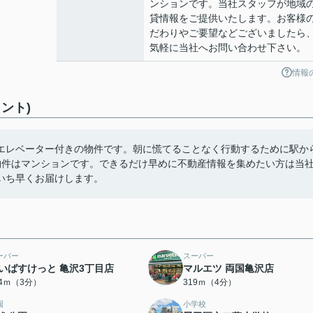
ンションです。当社スタッフが地域
貸情報をご提供いたします。お客様
だわりやご要望などございましたら
気軽に当社へお問い合わせ下さい。
情報
ント)
エレベーター付きの物件です。朝に慌てることなく行動するために駅か
物件はマンションです。できるだけ早めに不動産情報を集めたい方は当
いち早くお届けします。
ーパー
スーパー
いばすけっと 亀沢3丁目店
マルエツ 両国亀沢店
74ｍ（3分）
319ｍ（4分）
園
小学校