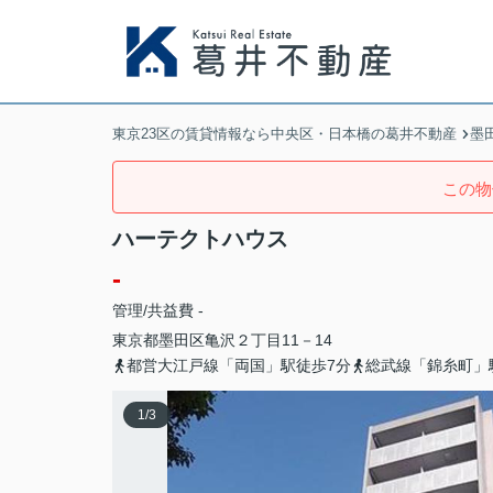
東京23区の賃貸情報なら中央区・日本橋の葛井不動産
墨
この物
ハーテクトハウス
-
管理/共益費 -
東京都
墨田区
亀沢
２丁目11－14
都営大江戸線「両国」駅徒歩7分
総武線「錦糸町」
1
/
3