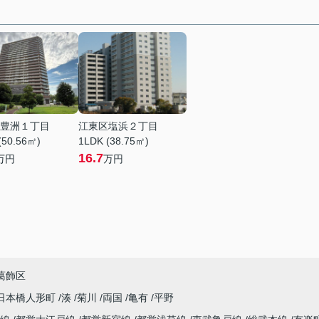
豊洲１丁目
江東区塩浜２丁目
(50.56㎡)
1LDK (38.75㎡)
16.7
万円
万円
葛飾区
日本橋人形町
湊
菊川
両国
亀有
平野