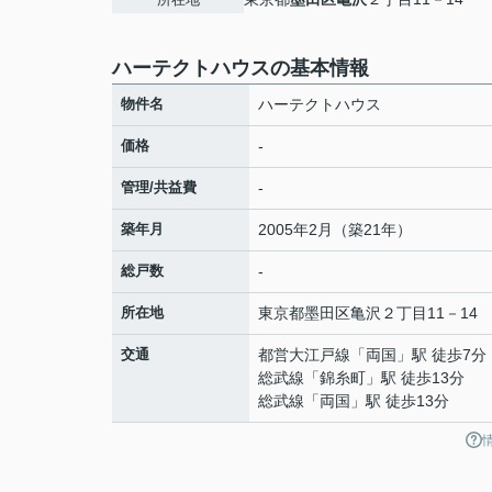
ハーテクトハウスの基本情報
物件名
ハーテクトハウス
価格
-
管理/共益費
-
築年月
2005年2月（築21年）
総戸数
-
所在地
東京都
墨田区
亀沢
２丁目11－14
交通
都営大江戸線
「
両国
」駅 徒歩7分
総武線
「
錦糸町
」駅 徒歩13分
総武線
「
両国
」駅 徒歩13分