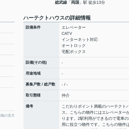
総武線
「
両国
」駅 徒歩13分
ハーテクトハウスの詳細情報
設備条件
エレベーター
CATV
インターネット対応
オートロック
宅配ボックス
設備(その他)
-
用途地域
-
募集戸数 / 総戸数
- / -
取引態様
仲介
備考
こだわりポイント満載のハーテクト
ス。こちらの物件にはエレベーター
情報の見方
ります。2駅利用ができるので電車の
用に役立つ物件です。こちらの物件