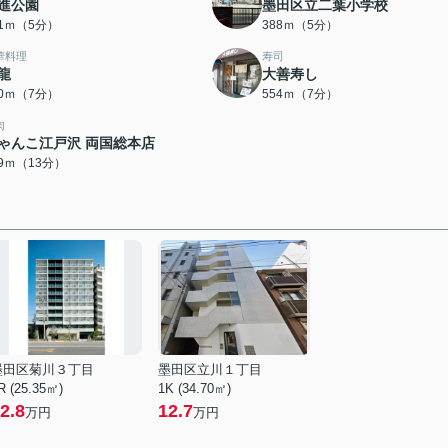
進公園
墨田区立二葉小学校
41ｍ（5分）
388ｍ（5分）
華料理
寿司
龍
大善寿し
40ｍ（7分）
554ｍ（7分）
肉
ゃんこ江戸沢 両国総本店
89ｍ（13分）
墨田区菊川３丁目
墨田区立川１丁目
R (25.35㎡)
1K (34.70㎡)
2.8
12.7
万円
万円