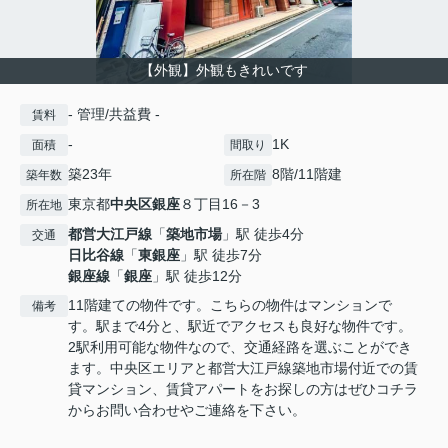
【外観】外観もきれいです
- 管理/共益費 -
賃料
-
1K
面積
間取り
築23年
8階/11階建
築年数
所在階
東京都
中央区
銀座
８丁目16－3
所在地
都営大江戸線
「
築地市場
」駅 徒歩4分
交通
日比谷線
「
東銀座
」駅 徒歩7分
銀座線
「
銀座
」駅 徒歩12分
11階建ての物件です。こちらの物件はマンションで
備考
す。駅まで4分と、駅近でアクセスも良好な物件です。
2駅利用可能な物件なので、交通経路を選ぶことができ
ます。中央区エリアと都営大江戸線築地市場付近での賃
貸マンション、賃貸アパートをお探しの方はぜひコチラ
からお問い合わせやご連絡を下さい。