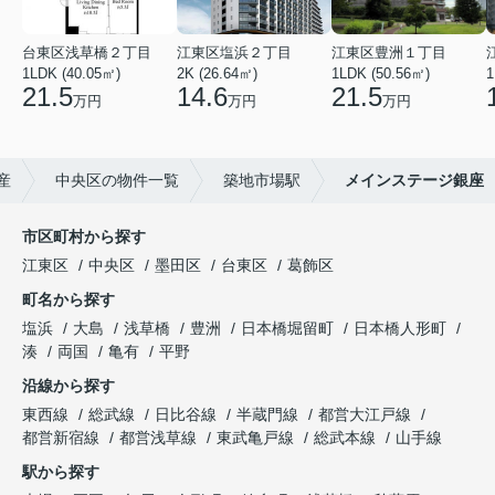
台東区浅草橋２丁目
江東区塩浜２丁目
江東区豊洲１丁目
1LDK (40.05㎡)
2K (26.64㎡)
1LDK (50.56㎡)
1
21.5
14.6
21.5
万円
万円
万円
産
中央区の物件一覧
築地市場駅
メインステージ銀座
市区町村から探す
江東区
中央区
墨田区
台東区
葛飾区
町名から探す
塩浜
大島
浅草橋
豊洲
日本橋堀留町
日本橋人形町
湊
両国
亀有
平野
沿線から探す
東西線
総武線
日比谷線
半蔵門線
都営大江戸線
都営新宿線
都営浅草線
東武亀戸線
総武本線
山手線
駅から探す