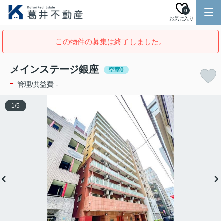
0
お気に入り
この物件の募集は終了しました。
メインステージ銀座
空室0
-
管理/共益費 -
1
/
5