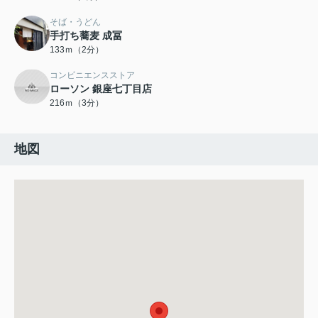
そば・うどん
手打ち蕎麦 成冨
133ｍ（2分）
コンビニエンスストア
ローソン 銀座七丁目店
216ｍ（3分）
地図