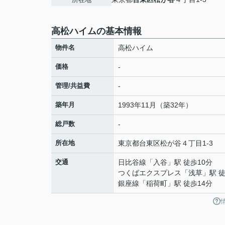
高松ハイムの基本情報
物件名
高松ハイム
価格
-
管理/共益費
-
築年月
1993年11月（築32年）
総戸数
-
所在地
東京都
台東区
松が谷
４丁目1-3
交通
日比谷線
「
入谷
」駅 徒歩10分
つくばエクスプレス
「
浅草
」駅 
銀座線
「
稲荷町
」駅 徒歩14分