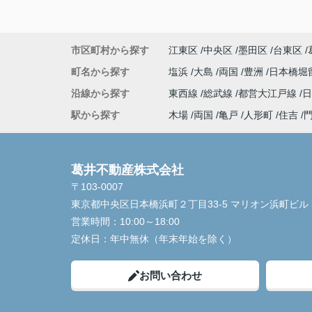
市区町村から探す
江東区
中央区
墨田区
台東区
町名から探す
塩浜
大島
両国
豊洲
日本橋堀
沿線から探す
東西線
総武線
都営大江戸線
駅から探す
木場
両国
亀戸
人形町
住吉
葛井不動産株式会社
〒103-0007
東京都中央区日本橋浜町２丁目33-5 マリオン浜町ビル 
営業時間：
10:00～18:00
定休日：
年中無休（年末年始を除く）
お問い合わせ