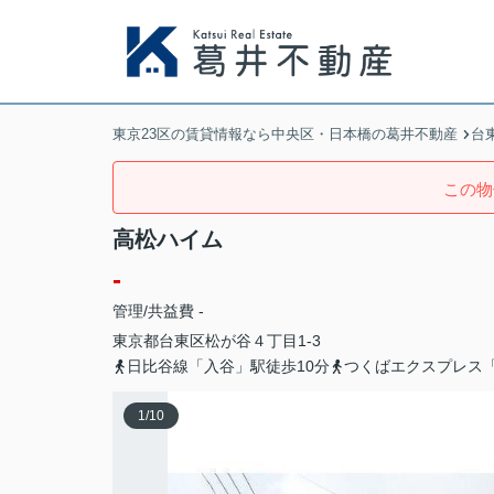
東京23区の賃貸情報なら中央区・日本橋の葛井不動産
台
この物
高松ハイム
-
管理/共益費 -
東京都
台東区
松が谷
４丁目1-3
日比谷線「入谷」駅徒歩10分
つくばエクスプレス
1
/
10