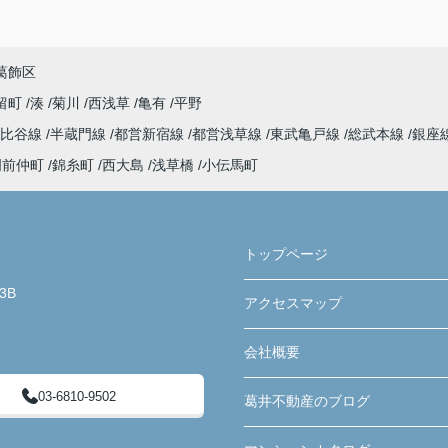
葛飾区
留町
湊
菊川
西浅草
亀有
平野
日比谷線
半蔵門線
都営新宿線
都営浅草線
東武亀戸線
総武本線
銀座
門前仲町
錦糸町
西大島
浅草橋
小伝馬町
トップページ
3B
アクセスマップ
会社概要
03-6810-9502
葛井不動産のブログ