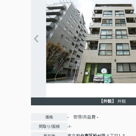
【外観】
外観
-
管理/共益費
-
価格
-/-
間取り/面積
東京都
台東区
松が谷
４丁目1-3
所在地