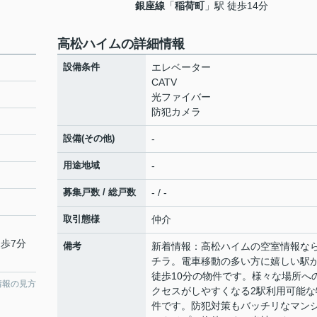
銀座線
「
稲荷町
」駅 徒歩14分
高松ハイムの詳細情報
設備条件
エレベーター
CATV
光ファイバー
防犯カメラ
設備(その他)
-
用途地域
-
募集戸数 / 総戸数
- / -
取引態様
仲介
徒歩7分
備考
新着情報：高松ハイムの空室情報な
チラ。電車移動の多い方に嬉しい駅
徒歩10分の物件です。様々な場所へ
情報の見方
クセスがしやすくなる2駅利用可能な
件です。防犯対策もバッチリなマン