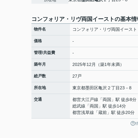
コンフォリア・リヴ両国イーストの基本情
物件名
コンフォリア・リヴ両国イースト
価格
-
管理/共益費
-
築年月
2025年12月（築1年未満）
総戸数
27戸
所在地
東京都
墨田区
亀沢
２丁目23－8
交通
都営大江戸線
「
両国
」駅 徒歩8分
総武線
「
両国
」駅 徒歩14分
都営浅草線
「
蔵前
」駅 徒歩20分