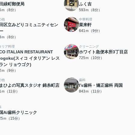
田緑町郵便局
ふく吉
85ｍ（8分）
593ｍ（8分）
の他
中華料理
田区立みどりコミュニティセン
菜来軒
ー
641ｍ（9分）
33ｍ（8分）
タリア料理
クリーニング
CO ITALIAN RESTAURANT
ホワイト急便本所3丁目店
yogoku(スィコ イタリアン レス
725ｍ（10分）
ラン リョウゴク)
72ｍ（9分）
の他
歯科
まひよの写真スタジオ 錦糸町店
I’s歯科・矯正歯科 両国
21ｍ（11分）
843ｍ（11分）
科
国Ai歯科クリニック
125ｍ（15分）