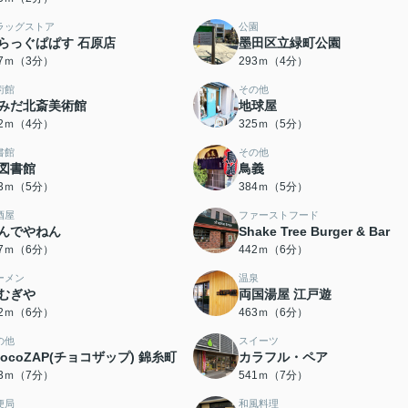
ラッグストア
公園
らっぐぱぱす 石原店
墨田区立緑町公園
37ｍ（3分）
293ｍ（4分）
術館
その他
みだ北斎美術館
地球屋
12ｍ（4分）
325ｍ（5分）
書館
その他
図書館
鳥義
83ｍ（5分）
384ｍ（5分）
酒屋
ファーストフード
んでやねん
Shake Tree Burger & Bar
27ｍ（6分）
442ｍ（6分）
ーメン
温泉
むぎや
両国湯屋 江戸遊
62ｍ（6分）
463ｍ（6分）
の他
スイーツ
hocoZAP(チョコザップ) 錦糸町
カラフル・ペア
13ｍ（7分）
541ｍ（7分）
便局
和風料理