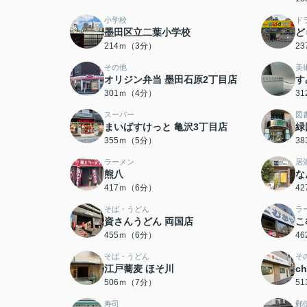
小学校
ド
墨田区立二葉小学校
ど
214ｍ（3分）
2
その他
美
オリジン弁当 墨田石原2丁目店
す
301ｍ（4分）
3
スーパー
図
まいばすけっと 亀沢3丁目店
緑
355ｍ（5分）
3
ラーメン
居
熊八
な
417ｍ（6分）
4
そば・うどん
ラ
資さんうどん 両国店
こ
455ｍ（6分）
4
そば・うどん
そ
江戸蕎麦 ほそ川
c
506ｍ（7分）
5
寿司
郵