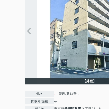
【外観】
-
管理/共益費
-
価格
-/-
間取り/面積
東京都
墨田区
亀沢
２丁目23－8
所在地