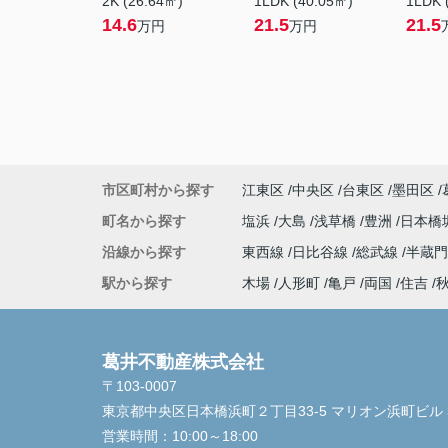
2K (26.64㎡)
1LDK (40.05㎡)
1LDK 
14.6
21.5
21.5
万円
万円
市区町村から探す
江東区
中央区
台東区
墨田区
町名から探す
塩浜
大島
浅草橋
豊洲
日本橋
沿線から探す
東西線
日比谷線
総武線
半蔵
駅から探す
木場
人形町
亀戸
両国
住吉
葛井不動産株式会社
〒103-0007
東京都中央区日本橋浜町２丁目33-5 マリオン浜町ビル 
営業時間：
10:00～18:00