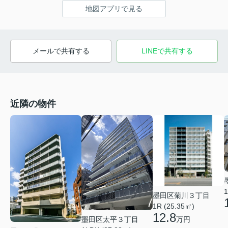
地図アプリで見る
メールで共有する
LINEで共有する
近隣の物件
1
墨田区菊川３丁目
1R (25.35㎡)
12.8
墨田区太平３丁目
万円