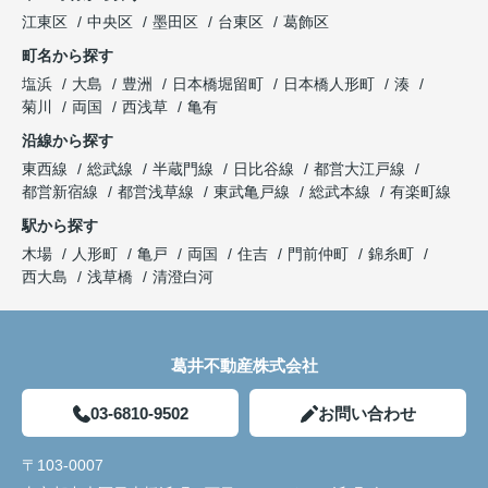
江東区
中央区
墨田区
台東区
葛飾区
町名から探す
塩浜
大島
豊洲
日本橋堀留町
日本橋人形町
湊
菊川
両国
西浅草
亀有
沿線から探す
東西線
総武線
半蔵門線
日比谷線
都営大江戸線
都営新宿線
都営浅草線
東武亀戸線
総武本線
有楽町線
駅から探す
木場
人形町
亀戸
両国
住吉
門前仲町
錦糸町
西大島
浅草橋
清澄白河
葛井不動産株式会社
03-6810-9502
お問い合わせ
〒103-0007