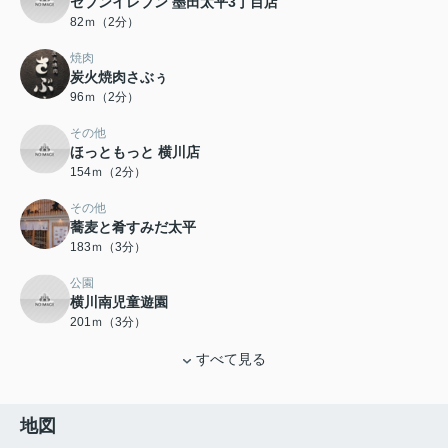
セブンイレブン 墨田太平3丁目店
82ｍ（2分）
焼肉
炭火焼肉さぶぅ
96ｍ（2分）
その他
ほっともっと 横川店
154ｍ（2分）
その他
蕎麦と肴すみだ太平
183ｍ（3分）
公園
横川南児童遊園
201ｍ（3分）
すべて見る
地図