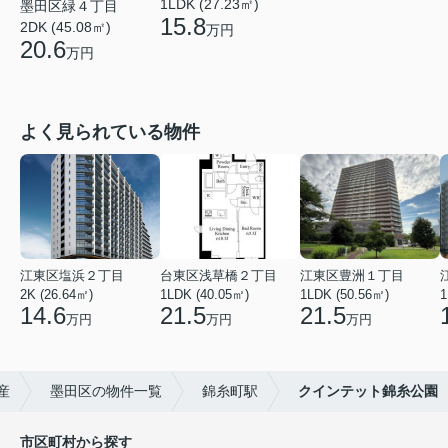
1LDK (27.23㎡)
墨田区緑４丁目
15.8
2DK (45.08㎡)
万円
20.6
万円
よく見られている物件
江東区塩浜２丁目
台東区浅草橋２丁目
江東区豊洲１丁目
2K (26.64㎡)
1LDK (40.05㎡)
1LDK (50.56㎡)
1
14.6
21.5
21.5
万円
万円
万円
産
墨田区の物件一覧
錦糸町駅
クインテット錦糸公園
市区町村から探す