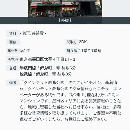
【外観】
- 管理/共益費 -
賃料
-
2DK
面積
間取り
築1年
11階/11階建
築年数
所在階
東京都
墨田区
太平
４丁目14－1
所在地
半蔵門線
「
錦糸町
」駅 徒歩6分
交通
総武線
「
錦糸町
」駅 徒歩9分
「クインテット錦糸公園」のここがイチオシ。新着情
備考
報：クインテット錦糸公園の空室情報ならコチラ。エレ
ベーターがある物件です。2駅利用可能な利便性の高い
マンションです。墨田区エリアにある賃貸情報のことな
ら、地域に密着した当社へお任せ下さい。当社は、多種
多様な賃貸情報を取り扱っております。ご要望や不明な
点などございましたら、お気軽にご連絡下さい。