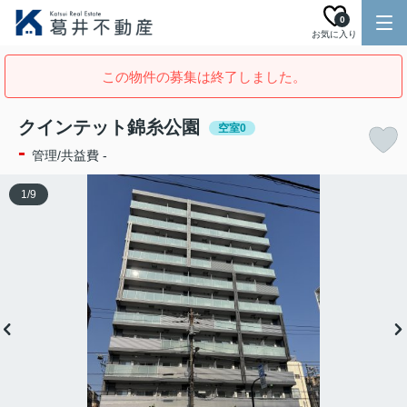
0
お気に入り
この物件の募集は終了しました。
クインテット錦糸公園
空室0
-
管理/共益費 -
1
/
9