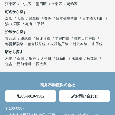
江東区
中央区
墨田区
台東区
葛飾区
町名から探す
塩浜
大島
浅草橋
豊洲
日本橋堀留町
日本橋人形町
湊
両国
亀有
平野
沿線から探す
東西線
総武線
日比谷線
半蔵門線
都営大江戸線
都営新宿線
都営浅草線
東武亀戸線
総武本線
山手線
駅から探す
木場
両国
亀戸
人形町
錦糸町
浅草橋
秋葉原
住吉
門前仲町
西大島
葛井不動産株式会社
03-6810-9502
お問い合わせ
〒103-0007
東京都中央区日本橋浜町２丁目33-5 マリオン浜町ビル 3B