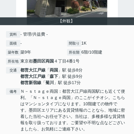
【外観】
- 管理/共益費 -
賃料
-
1K
面積
間取り
築9年
6階/10階建
築年数
所在階
東京都
墨田区
両国
４丁目4番1号
所在地
都営大江戸線
「
両国
」駅 徒歩8分
交通
都営大江戸線
「
森下
」駅 徒歩9分
都営新宿線
「
菊川
」駅 徒歩17分
Ｎ－ｓｔａｇｅ両国：都営大江戸線両国駅にも近くて便
備考
利。「Ｎ－ｓｔａｇｅ両国」のここがイチオシ。こちら
はマンションタイプになります。10階建ての物件で
す。墨田区エリアにある賃貸情報のことなら、地域に密
着した当社へお任せ下さい。当社は、多種多様な賃貸情
報を取り扱っております。ご要望や不明な点などござい
ましたら、お気軽にご連絡下さい。