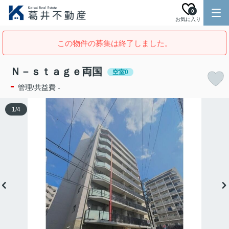
0
お気に入り
この物件の募集は終了しました。
Ｎ－ｓｔａｇｅ両国
空室0
-
管理/共益費 -
1
/
4