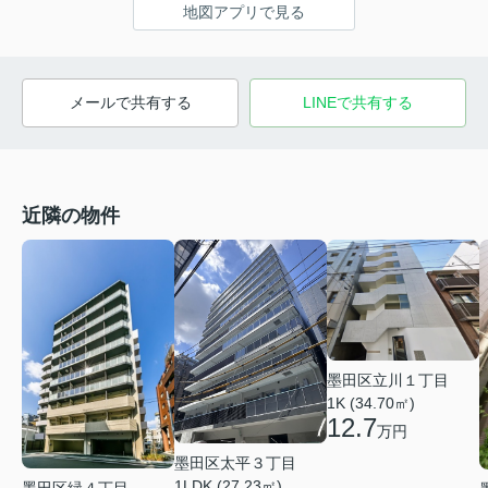
地図アプリで見る
メールで共有する
LINEで共有する
近隣の物件
墨田区立川１丁目
1K (34.70㎡)
12.7
万円
墨田区太平３丁目
1LDK (27.23㎡)
墨田区緑４丁目