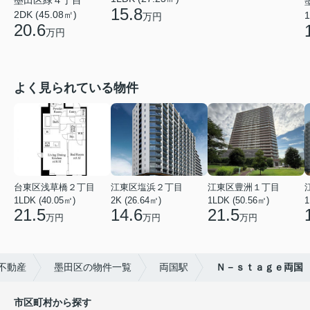
15.8
2DK (45.08㎡)
1
万円
20.6
万円
よく見られている物件
台東区浅草橋２丁目
江東区塩浜２丁目
江東区豊洲１丁目
1LDK (40.05㎡)
2K (26.64㎡)
1LDK (50.56㎡)
1
21.5
14.6
21.5
万円
万円
万円
不動産
墨田区の物件一覧
両国駅
Ｎ－ｓｔａｇｅ両国
市区町村から探す