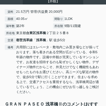
【外観】
21.5万円 管理/共益費 20,000円
賃料
40.05㎡
1LDK
面積
間取り
築2年
9階/11階建
築年数
所在階
東京都
台東区
浅草橋
２丁目２５番８
所在地
都営浅草線
「
浅草橋
」駅 徒歩5分
交通
共用部にはエレベータ・敷地内ごみ置き場などが揃って
備考
おります。落ち着きのある空間が広がっている、令和5
年築の物件です。設備や外観が充実しているマンション
です。お友達を招待するのも恥ずかしくない物件。デザ
イナーズ物件だからこそ、外見だけでなく機能性もあわ
せもったものをお選びください。高ニーズな駅近の物件
で、徒歩5分で駅に行くことができます。住まいを求め
る上で、交通アクセスを重視するなら、浅草橋周辺が適
しているでしょう。この機会にぜひお引っ越しをご検討
ください。
ＧＲＡＮ ＰＡＳＥＯ 浅草橋Ⅱのコメント(おすす