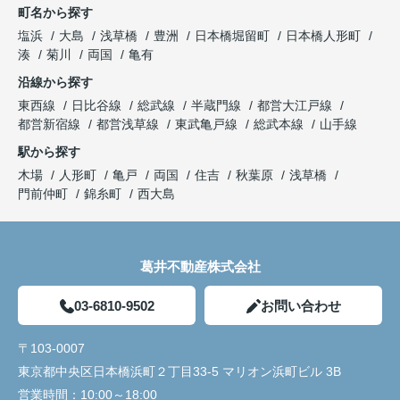
町名から探す
塩浜
大島
浅草橋
豊洲
日本橋堀留町
日本橋人形町
湊
菊川
両国
亀有
沿線から探す
東西線
日比谷線
総武線
半蔵門線
都営大江戸線
都営新宿線
都営浅草線
東武亀戸線
総武本線
山手線
駅から探す
木場
人形町
亀戸
両国
住吉
秋葉原
浅草橋
門前仲町
錦糸町
西大島
葛井不動産株式会社
03-6810-9502
お問い合わせ
〒103-0007
東京都中央区日本橋浜町２丁目33-5 マリオン浜町ビル 3B
営業時間：
10:00～18:00