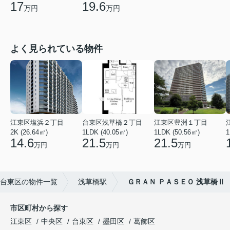
17
19.6
万円
万円
よく見られている物件
江東区塩浜２丁目
台東区浅草橋２丁目
江東区豊洲１丁目
2K (26.64㎡)
1LDK (40.05㎡)
1LDK (50.56㎡)
1
14.6
21.5
21.5
万円
万円
万円
台東区の物件一覧
浅草橋駅
ＧＲＡＮ ＰＡＳＥＯ 浅草橋Ⅱ
市区町村から探す
江東区
中央区
台東区
墨田区
葛飾区