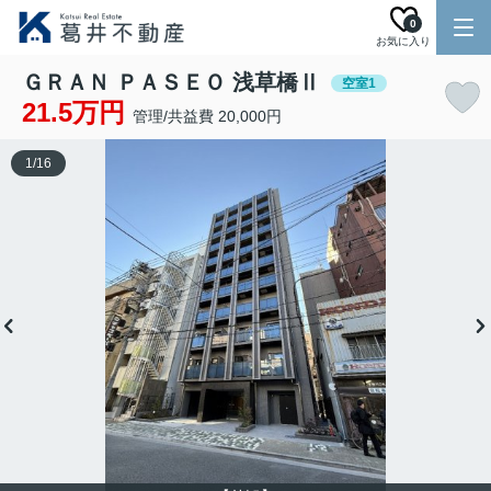
0
お気に入り
ＧＲＡＮ ＰＡＳＥＯ 浅草橋Ⅱ
空室1
21.5万円
管理/共益費 20,000円
1
/
16