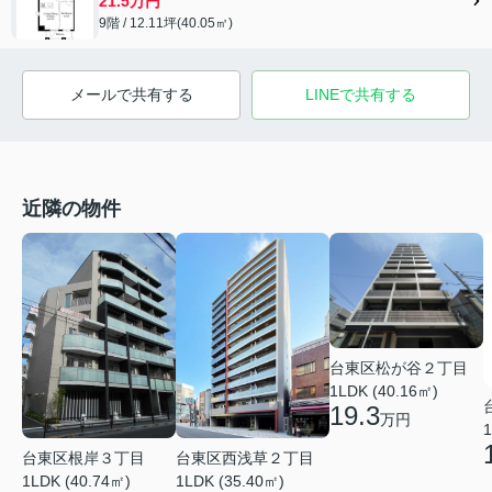
21.5万円
9階 / 12.11坪(40.05㎡)
メールで共有する
LINEで共有する
近隣の物件
台東区松が谷２丁目
1LDK (40.16㎡)
19.3
万円
1
台東区根岸３丁目
台東区西浅草２丁目
1LDK (40.74㎡)
1LDK (35.40㎡)