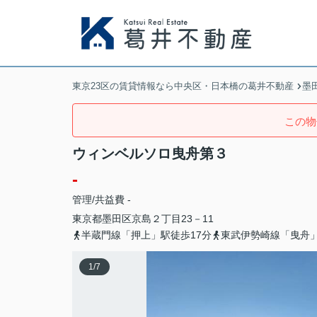
東京23区の賃貸情報なら中央区・日本橋の葛井不動産
墨
この物
ウィンベルソロ曳舟第３
-
管理/共益費 -
東京都
墨田区
京島
２丁目23－11
半蔵門線「押上」駅徒歩17分
東武伊勢崎線「曳舟」
1
/
7