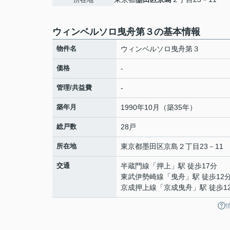
ウィンベルソロ曳舟第３の基本情報
物件名
ウィンベルソロ曳舟第３
価格
-
管理/共益費
-
築年月
1990年10月（築35年）
総戸数
28戸
所在地
東京都
墨田区
京島
２丁目23－11
交通
半蔵門線
「
押上
」駅 徒歩17分
東武伊勢崎線
「
曳舟
」駅 徒歩12
京成押上線
「
京成曳舟
」駅 徒歩1