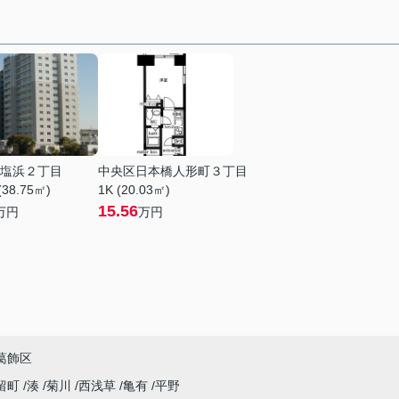
塩浜２丁目
中央区日本橋人形町３丁目
(38.75㎡)
1K (20.03㎡)
15.56
万円
万円
葛飾区
留町
湊
菊川
西浅草
亀有
平野