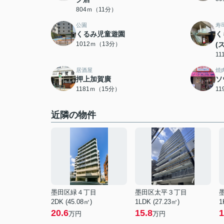
804ｍ（11分）
公園
寿
くるみ児童遊園
く
1012ｍ（13分）
(
1
居酒屋
焼
押上加賀廣
ソ
1181ｍ（15分）
1
近隣の物件
墨田区緑４丁目
墨田区太平３丁目
2DK (45.08㎡)
1LDK (27.23㎡)
1
20.6
15.8
1
万円
万円