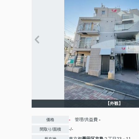
【外観】
-
管理/共益費
-
価格
-/-
間取り/面積
東京都
墨田区
京島
２丁目23－11
所在地