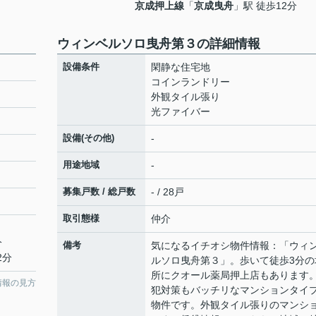
京成押上線
「
京成曳舟
」駅 徒歩12分
ウィンベルソロ曳舟第３の詳細情報
設備条件
閑静な住宅地
コインランドリー
外観タイル張り
光ファイバー
設備(その他)
-
用途地域
-
募集戸数 / 総戸数
- / 28戸
取引態様
仲介
分
備考
気になるイチオシ物件情報：「ウィ
2分
ルソロ曳舟第３」。歩いて徒歩3分の
所にクオール薬局押上店もあります
情報の見方
犯対策もバッチリなマンションタイ
物件です。外観タイル張りのマンシ