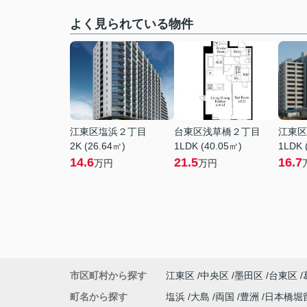
よく見られている物件
江東区塩浜２丁目
台東区浅草橋２丁目
江東区
2K (26.64㎡)
1LDK (40.05㎡)
1LDK 
14.6
21.5
16.7
万円
万円
市区町村から探す
江東区
中央区
墨田区
台東区
町名から探す
塩浜
大島
両国
豊洲
日本橋堀