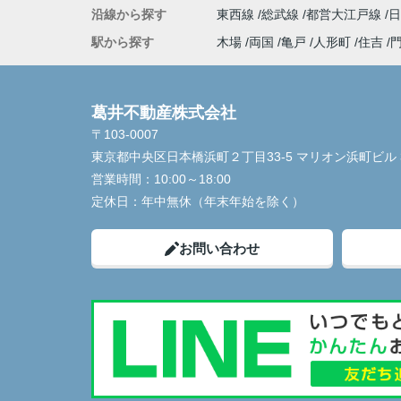
沿線から探す
東西線
総武線
都営大江戸線
駅から探す
木場
両国
亀戸
人形町
住吉
葛井不動産株式会社
〒103-0007
東京都中央区日本橋浜町２丁目33-5 マリオン浜町ビル 
営業時間：
10:00～18:00
定休日：
年中無休（年末年始を除く）
お問い合わせ