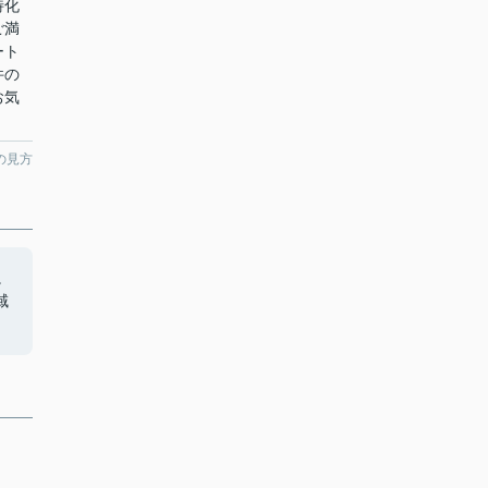
特化
ご満
ート
件の
お気
の見方
。
域