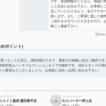
です。賃貸情報のことなら、地域に
した当社にお任せ下さい。お客様に
足していただけるよう、全力でサポ
致します。また、ご希望に適した物
ご紹介をさせていただきますので、
軽にご連絡下さい。
情報
めポイント)
が悪くなっても安心。2駅利用ができて、電車での移動に役立つ物件です
防犯対策もバッチリなマンションタイプの物件です。当社スタッフが地
やご要望などございましたら、お気軽に当社へお問い合わせ下さい。
ラッグストア
ファーストフード
リエイト薬局 墨田業平店
モスバーガー押上店
91ｍ（12分）
991ｍ（13分）