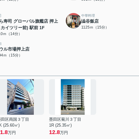
司
中華料理
ら寿司 グローバル旗艦店 押上
澁谷飯店
スカイツリー前) 駅前 1F
1125ｍ（15分）
110ｍ（14分）
肉
ウル市場押上店
194ｍ（15分）
墨田区両国３丁目
墨田区菊川３丁目
K (25.60㎡)
1R (25.35㎡)
1.8
12.8
万円
万円