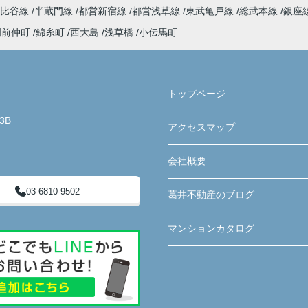
日比谷線
半蔵門線
都営新宿線
都営浅草線
東武亀戸線
総武本線
銀座
門前仲町
錦糸町
西大島
浅草橋
小伝馬町
トップページ
3B
アクセスマップ
会社概要
03-6810-9502
葛井不動産のブログ
マンションカタログ