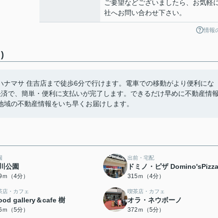
ご要望などございましたら、お気軽
社へお問い合わせ下さい。
情報
)
ハナマサ 住吉店まで徒歩6分で行けます。電車での移動がより便利にな
決済で、簡単・便利に支払いが完了します。できるだけ早めに不動産情
地域の不動産情報をいち早くお届けします。
園
出前・宅配
川公園
ドミノ・ピザ Domino'sPizz
49ｍ（4分）
315ｍ（4分）
茶店・カフェ
喫茶店・カフェ
od gallery＆cafe 樹
オラ・ネウボーノ
56ｍ（5分）
372ｍ（5分）