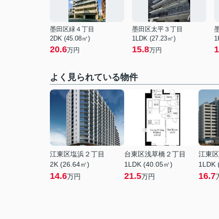
墨田区緑４丁目
墨田区太平３丁目
2DK (45.08㎡)
1LDK (27.23㎡)
1
20.6
15.8
1
万円
万円
よく見られている物件
江東区塩浜２丁目
台東区浅草橋２丁目
江東区
2K (26.64㎡)
1LDK (40.05㎡)
1LDK 
14.6
21.5
16.7
万円
万円