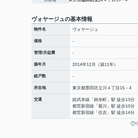
ヴォヤージュの基本情報
物件名
ヴォヤージュ
価格
-
管理/共益費
-
築年月
2014年12月（築11年）
総戸数
-
所在地
東京都
墨田区
立川
４丁目15－4
交通
総武本線
「
錦糸町
」駅 徒歩13分
都営新宿線
「
菊川
」駅 徒歩10分
都営新宿線
「
住吉
」駅 徒歩14分