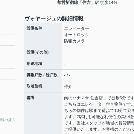
都営新宿線
「
住吉
」駅 徒歩14分
ヴォヤージュの詳細情報
設備条件
エレベーター
オートロック
防犯カメラ
設備(その他)
-
用途地域
-
募集戸数 / 総戸数
- / -
取引態様
仲介
備考
肉のハナマサ 住吉店まで徒歩6分で
こちらはエレベーター付き物件です
ちらの物件は駅まで徒歩で13分で到
ます。2駅利用可能な利便性の高い物
情報の見方
です。当社スタッフが地域の賃貸情
ご提供いたします。お客様のこだわ