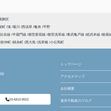
葛飾区
留町
湊
菊川
西浅草
亀有
平野
日比谷線
半蔵門線
都営新宿線
都営浅草線
東武亀戸線
総武本線
銀座
門前仲町
錦糸町
西大島
浅草橋
小伝馬町
トップページ
3B
アクセスマップ
会社概要
03-6810-9502
葛井不動産のブログ