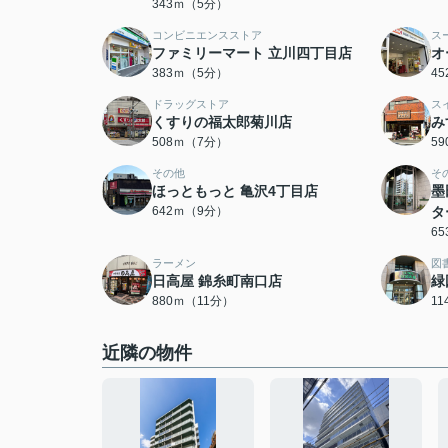
343ｍ（5分）
コンビニエンスストア
ス
ファミリーマート 立川四丁目店
オ
383ｍ（5分）
4
ドラッグストア
ス
くすりの福太郎菊川店
み
508ｍ（7分）
5
その他
そ
ほっともっと 亀沢4丁目店
墨
642ｍ（9分）
タ
6
ラーメン
図
日高屋 錦糸町南口店
緑
880ｍ（11分）
1
近隣の物件