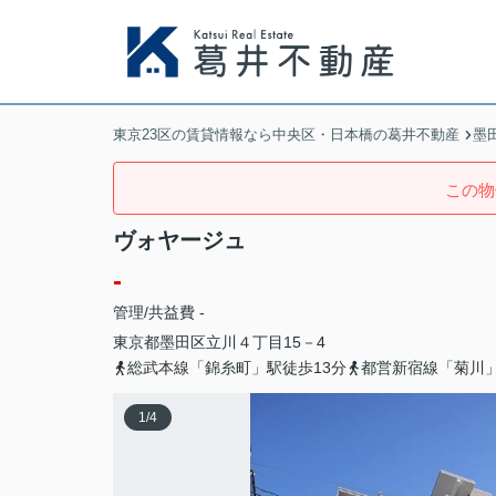
東京23区の賃貸情報なら中央区・日本橋の葛井不動産
墨
この物
ヴォヤージュ
-
管理/共益費 -
東京都
墨田区
立川
４丁目15－4
総武本線「錦糸町」駅徒歩13分
都営新宿線「菊川」
1
/
4