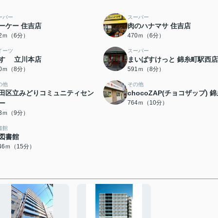
ーパー
スーパー
ーケー 住吉店
肉のハナマサ 住吉店
52ｍ（6分）
470ｍ（6分）
イーツ
スーパー
すゞ 立川本店
まいばすけっと 錦糸町駅西店
90ｍ（8分）
591ｍ（8分）
の他
その他
田区立みどりコミュニティセン
chocoZAP(チョコザップ) 
ー
764ｍ（10分）
53ｍ（9分）
書館
図書館
146ｍ（15分）