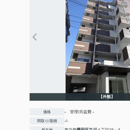
【外観】
-
管理/共益費
-
価格
-/-
間取り/面積
東京都
墨田区
立川
４丁目15－4
所在地