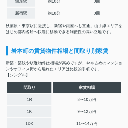
銀座駅
約10分
0回
新宿駅
約18分
0回
秋葉原・東京駅に近接し、新宿や銀座へも直通。山手線エリアを
はじめ都内各所へ快適に移動できる利便性の高い立地です。
岩本町の賃貸物件相場と間取り別家賃
新築・築浅や駅近物件は相場が高めですが、やや古めのマンショ
ンやオフィス街から離れたエリアは比較的手頃です。
【シングル】
間取り
家賃相場
1R
8〜10万円
1K
9〜12万円
1DK
11〜14万円