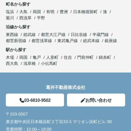
町名から探す
塩浜
大島
両国
有明
豊洲
日本橋堀留町
湊
菊川
西浅草
平野
沿線から探す
東西線
総武線
都営大江戸線
日比谷線
半蔵門線
都営新宿線
都営浅草線
東武亀戸線
総武本線
銀座線
駅から探す
木場
両国
亀戸
人形町
住吉
門前仲町
錦糸町
西大島
浅草橋
小伝馬町
葛井不動産株式会社
03-6810-9502
お問い合わせ
〒103-0007
東京都中央区日本橋浜町２丁目33-5 マリオン浜町ビル 3B
営業時間：
10:00～18:00