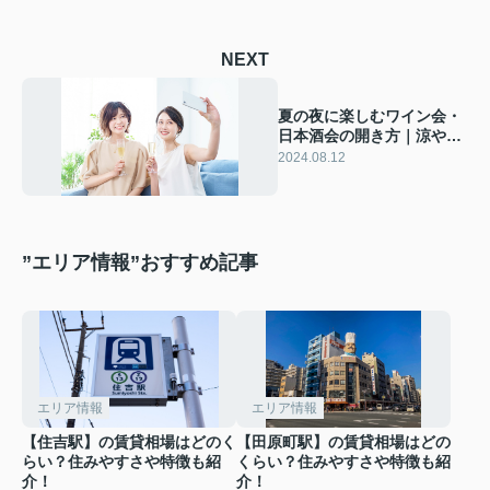
NEXT
夏の夜に楽しむワイン会・
日本酒会の開き方｜涼やか
に、大人の味を囲んで
2024.08.12
”エリア情報”おすすめ記事
エリア情報
エリア情報
【住吉駅】の賃貸相場はどのく
【田原町駅】の賃貸相場はどの
らい？住みやすさや特徴も紹
くらい？住みやすさや特徴も紹
介！
介！