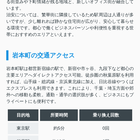
る街並みや下町情緒が残る地域と、新しいオフィス街が融合して
います。
治安については、繁華街に隣接しているため駅周辺は人通りが多
いですが、少し離れれば静かな住宅街が広がり、安心して暮らせ
る環境です。都心で働くビジネスパーソンや利便性を重視する世
帯におすすめのエリアといえます。
岩本町の交通アクセス
岩本町駅は都営新宿線の駅で、新宿や市ヶ谷、九段下など都心の
主要エリアへダイレクトアクセス可能。徒歩圏の秋葉原駅を利用
すれば、山手線・総武線・京浜東北線に加え、日比谷線やつくば
エクスプレスも利用できます。これにより、千葉・埼玉方面や郊
外への移動も柔軟。通勤・通学の選択肢が多く、ビジネスにもプ
ライベートにも便利です。
目的地
所要時間
乗り換え回数
東京駅
約5分
0回