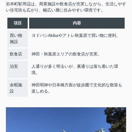
岩本町駅周辺は、商業施設や飲食店が充実しながら、生活しやす
い住宅街も広がり、幅広い層に住みやすい環境です。
項目
内容
買い物
ヨドバシAkibaやアトレ秋葉原で買い物に便利。
施設
飲食店
神田・秋葉原エリアの飲食店が充実。
治安
人通りが多く明るいが、裏通りは落ち着いた環
境。
余暇施
神田明神や日本橋方面が徒歩圏で文化的な散策も
設
楽しめる。