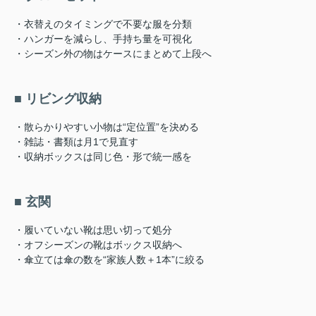
・衣替えのタイミングで不要な服を分類
・ハンガーを減らし、手持ち量を可視化
・シーズン外の物はケースにまとめて上段へ
■ リビング収納
・散らかりやすい小物は“定位置”を決める
・雑誌・書類は月1で見直す
・収納ボックスは同じ色・形で統一感を
■ 玄関
・履いていない靴は思い切って処分
・オフシーズンの靴はボックス収納へ
・傘立ては傘の数を“家族人数＋1本”に絞る