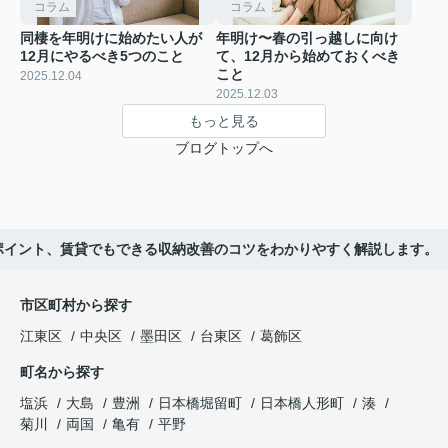
コラム
コラム
同棲を年明けに始めたい人が
年明け〜春の引っ越しに向け
12月にやるべき5つのこと
て、12月から始めておくべき
こと
2025.12.04
2025.12.03
もっと見る
ブログトップへ
ポイント、賃貸でもできる収納改善のコツをわかりやすく解説します。
市区町村から探す
江東区
中央区
墨田区
台東区
葛飾区
町名から探す
塩浜
大島
豊洲
日本橋堀留町
日本橋人形町
湊
菊川
両国
亀有
平野