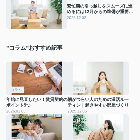
繁忙期の引っ越しをスムーズに進
めるには12月からの準備が重要。
物件探しのコツ、費用計画、退去
2025.12.02
連絡、スケジュールの立て方ま
で、春の引っ越しに向けて今始め
るべきポイントを解説します。
”コラム”おすすめ記事
コラム
コラム
年始に見直したい！賃貸契約の
朝がつらい人のための温活ルー
ポイント5つ
ティン｜起きやすい部屋づくり
2026.01.03
2025.12.05