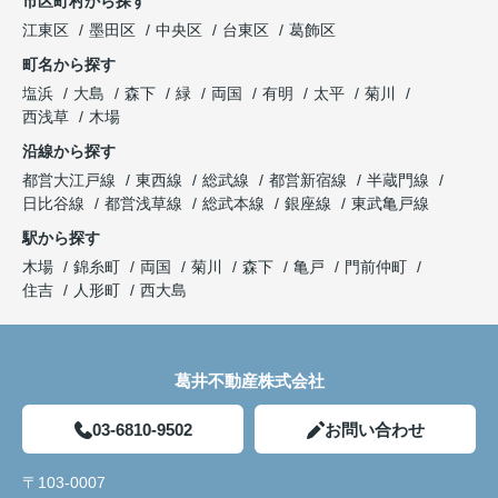
市区町村から探す
江東区
墨田区
中央区
台東区
葛飾区
町名から探す
塩浜
大島
森下
緑
両国
有明
太平
菊川
西浅草
木場
沿線から探す
都営大江戸線
東西線
総武線
都営新宿線
半蔵門線
日比谷線
都営浅草線
総武本線
銀座線
東武亀戸線
駅から探す
木場
錦糸町
両国
菊川
森下
亀戸
門前仲町
住吉
人形町
西大島
葛井不動産株式会社
03-6810-9502
お問い合わせ
〒103-0007