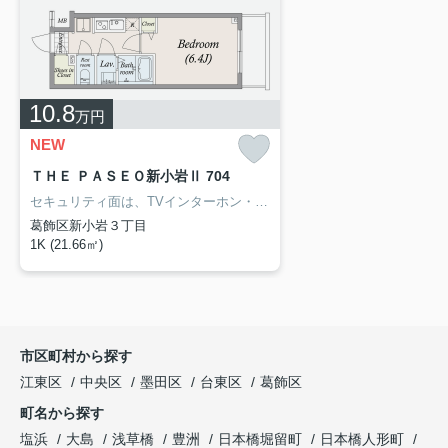
10.8
万円
NEW
ＴＨＥ ＰＡＳＥＯ新小岩Ⅱ 704
セキュリティ面は、TVインターホン・オートロックなど充実しているので安心して生活できます。共用部には宅配ボックスを備え付けているため、対面で荷物を受け取る必要がありません。きれいな外装・内装がポイント。新しい日々を送るにふさわしい、きれいな室内です。葛飾区にある新小岩周辺でお住まいをお探しなら、当社にお任せ下さい。当社はお客様に満足していただけるようしっかりとサポート致します。
葛飾区新小岩３丁目
1K (21.66㎡)
市区町村から探す
江東区
中央区
墨田区
台東区
葛飾区
町名から探す
塩浜
大島
浅草橋
豊洲
日本橋堀留町
日本橋人形町