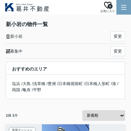
0
お気に入り
新小岩の物件一覧
新小岩
変更
募集中
変更
おすすめのエリア
塩浜
/
大島
/
浅草橋
/
豊洲
/
日本橋堀留町
/
日本橋人形町
/
湊
/
両国
/
亀有
/
平野
1
棟
1
件
賃貸マンション