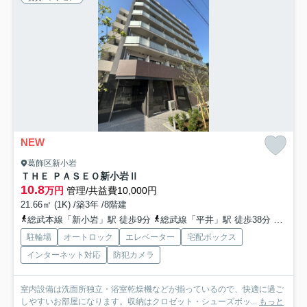
NEW
葛飾区新小岩
ＴＨＥ ＰＡＳＥＯ新小岩Ⅱ
10.8
万円
管理/共益費10,000円
21.66㎡ (1K) /築3年 /8階建
総武本線「新小岩」駅 徒歩9分
総武線「平井」駅 徒歩38分
東西線
駐輪場
オートロック
エレベーター
宅配ボックス
インターネット対応
防犯カメラ
室内設備は洗面所独立・浴室乾燥機などが揃っているので、快適に過ご
しやすいお部屋になります。収納はクロゼット・シューズボッ...
もっと