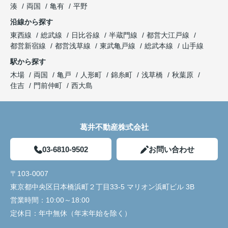
湊
両国
亀有
平野
沿線から探す
東西線
総武線
日比谷線
半蔵門線
都営大江戸線
都営新宿線
都営浅草線
東武亀戸線
総武本線
山手線
駅から探す
木場
両国
亀戸
人形町
錦糸町
浅草橋
秋葉原
住吉
門前仲町
西大島
葛井不動産株式会社
03-6810-9502
お問い合わせ
〒103-0007
東京都中央区日本橋浜町２丁目33-5 マリオン浜町ビル 3B
営業時間：
10:00～18:00
定休日：
年中無休（年末年始を除く）