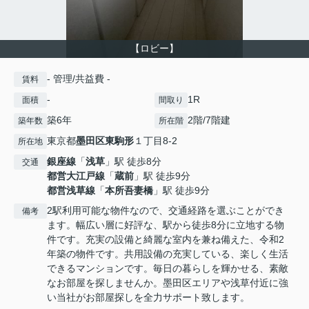
【ロビー】
- 管理/共益費 -
賃料
-
1R
面積
間取り
築6年
2階/7階建
築年数
所在階
東京都
墨田区
東駒形
１丁目8-2
所在地
銀座線
「
浅草
」駅 徒歩8分
交通
都営大江戸線
「
蔵前
」駅 徒歩9分
都営浅草線
「
本所吾妻橋
」駅 徒歩9分
2駅利用可能な物件なので、交通経路を選ぶことができ
備考
ます。幅広い層に好評な、駅から徒歩8分に立地する物
件です。充実の設備と綺麗な室内を兼ね備えた、令和2
年築の物件です。共用設備の充実している、楽しく生活
できるマンションです。毎日の暮らしを輝かせる、素敵
なお部屋を探しませんか。墨田区エリアや浅草付近に強
い当社がお部屋探しを全力サポート致します。