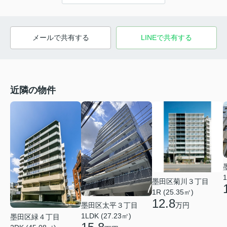
メールで共有する
LINEで共有する
近隣の物件
1
墨田区菊川３丁目
1R (25.35㎡)
12.8
墨田区太平３丁目
万円
1LDK (27.23㎡)
墨田区緑４丁目