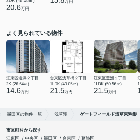
15.8
2DK (45.08㎡)
万円
20.6
万円
よく見られている物件
江東区塩浜２丁目
台東区浅草橋２丁目
江東区豊洲１丁目
2K (26.64㎡)
1LDK (40.05㎡)
1LDK (50.56㎡)
1
14.6
21.5
21.5
万円
万円
万円
墨田区の物件一覧
浅草駅
ゲートフィールド浅草東駒形
市区町村から探す
江東区
中央区
墨田区
台東区
葛飾区