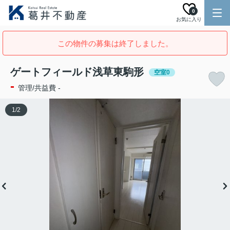
0
お気に入り
この物件の募集は終了しました。
ゲートフィールド浅草東駒形
空室0
-
管理/共益費 -
1
/
2