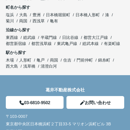
町名から探す
塩浜
大島
豊洲
日本橋堀留町
日本橋人形町
湊
菊川
両国
西浅草
亀有
沿線から探す
東西線
総武線
半蔵門線
日比谷線
都営大江戸線
都営新宿線
都営浅草線
東武亀戸線
総武本線
有楽町線
駅から探す
木場
人形町
亀戸
両国
住吉
門前仲町
錦糸町
西大島
浅草橋
清澄白河
葛井不動産株式会社
03-6810-9502
お問い合わせ
〒103-0007
東京都中央区日本橋浜町２丁目33-5 マリオン浜町ビル 3B