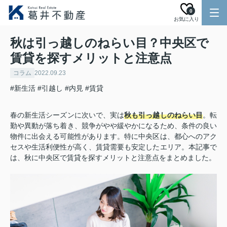
0
お気に入り
秋は引っ越しのねらい目？中央区で
賃貸を探すメリットと注意点
コラム
2022.09.23
#新生活
#引越し
#内見
#賃貸
春の新生活シーズンに次いで、実は
秋も引っ越しのねらい目
。転
勤や異動が落ち着き、競争がやや緩やかになるため、条件の良い
物件に出会える可能性があります。特に中央区は、都心へのアク
セスや生活利便性が高く、賃貸需要も安定したエリア。本記事で
は、秋に中央区で賃貸を探すメリットと注意点をまとめました。