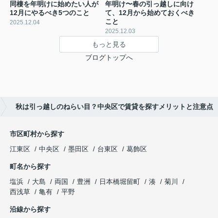
同棲を年明けに始めたい人が
年明け〜春の引っ越しに向け
12月にやるべき5つのこと
て、12月から始めておくべき
こと
2025.12.04
2025.12.03
もっと見る
ブログトップへ
秋は引っ越しのねらい目？中央区で賃貸を探すメリットと注意点
市区町村から探す
江東区
中央区
墨田区
台東区
葛飾区
町名から探す
塩浜
大島
両国
豊洲
日本橋堀留町
湊
菊川
西浅草
亀有
平野
沿線から探す