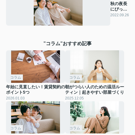
秋の夜長
にぴった
り！映
2022.09.26
画・音楽
を楽しむ
防音性の
高い部屋
”コラム”おすすめ記事
コラム
コラム
年始に見直したい！賃貸契約の
朝がつらい人のための温活ルー
ポイント5つ
ティン｜起きやすい部屋づくり
2026.01.03
2025.12.05
コラム
コラム