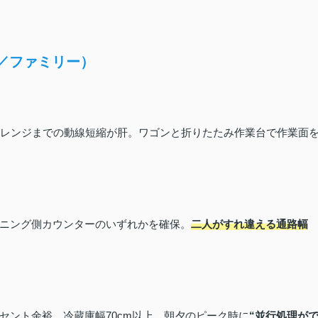
／ファミリー）
電子レンジまでの動線短縮が肝。ワゴンと折りたたみ作業台で作業面
イニング側カウンターのいずれかを確保。
二人がすれ違える通路幅
。
セント余裕、冷蔵庫幅70cm以上。朝夕のピーク時に
“並行処理が