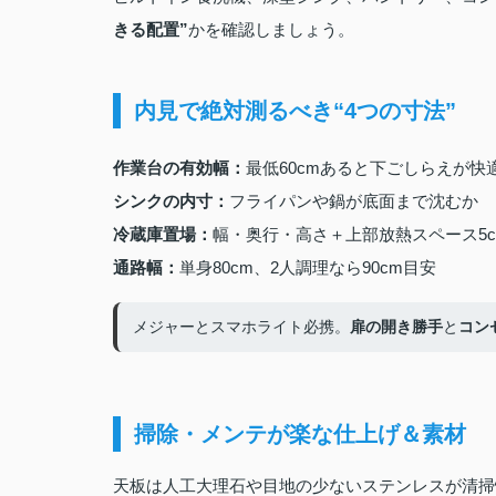
きる配置”
かを確認しましょう。
内見で絶対測るべき“4つの寸法”
作業台の有効幅：
最低60cmあると下ごしらえが快
シンクの内寸：
フライパンや鍋が底面まで沈むか
冷蔵庫置場：
幅・奥行・高さ＋上部放熱スペース5
通路幅：
単身80cm、2人調理なら90cm目安
メジャーとスマホライト必携。
扉の開き勝手
と
コン
掃除・メンテが楽な仕上げ＆素材
天板は人工大理石や目地の少ないステンレスが清掃