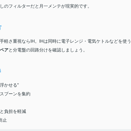
しのフィルターだと月一メンテが現実的です。
方
手軽さ重視ならIH。IHは同時に電子レンジ・電気ケトルなどを使
ペア
と分電盤の回路分けを確認しましょう。
善
浮かせる”
スプーンを集約
m
と負担を軽減
防止