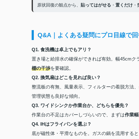
原状回復の観点から、
貼ってはがせる
・
置くだけ
・
Q&A｜よくある疑問にプロ目線で回
Q1. 食洗機は卓上でもアリ？
置き場と給排水の確保ができれば有効。幅45cm
棚の干渉
を要確認。
Q2. 換気扇はどこを見れば良い？
整流板の有無、風量表示、フィルターの着脱方法、
管理状態も良好な傾向。
Q3. ワイドシンクか作業台か、どちらを優先？
作業台の不足はカバーしづらいので、まずは
作業幅
Q4. IHはフライパンを選ぶ？
底が磁性体・平滑なものを。ガスの鍋を流用すると