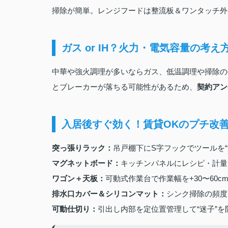
掃除が簡単。レンジフードは整流板＆ワンタッチ外
ガス or IH？火力・電気容量の考え
中華や強火調理が多いならガス、低温調理や掃除の
とブレーカーが落ちる可能性があるため、
契約アン
入居後すぐ効く！賃貸OKのプチ改
突っ張りラック：
吊戸棚下にS字フックでツールを“
マグネットボード：
キッチンパネルにレシピ・計量
ワゴン＋天板：
可動式作業台で作業幅を+30〜60c
排水口カバー＆シリコンマット：
シンク掃除の頻度
可動仕切り：
引出し内部を定位置管理して“迷子”を