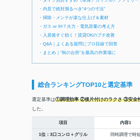
・タイプ別おすすめ（単身／カップル／ファミリー
・内見で絶対測るべき“4つの寸法”
・掃除・メンテが楽な仕上げ＆素材
・ガス or IH？火力・電気容量の考え方
・入居後すぐ効く！賃貸OKのプチ改善
・Q&A｜よくある疑問にプロ目線で回答
・まとめ｜“秋の台所”を最高の作業場に
総合ランキングTOP10と選定基準
選定基準は
①調理効率 ②後片付けのラクさ ③安全
した。
項目
内容1
1位：3口コンロ＋グリル
同時調理で時