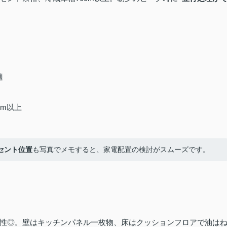
適
cm以上
セント位置
も写真でメモすると、家電配置の検討がスムーズです。
性◎。壁はキッチンパネル一枚物、床はクッションフロアで油は