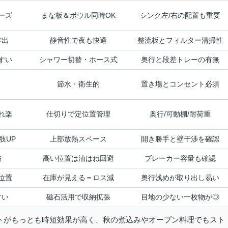
ーズ
まな板＆ボウル同時OK
シンク左/右の配置も重要
排出
静音性で夜も快適
整流板とフィルター清掃性
すい
シャワー切替・ホース式
奥行と段差トレーの有無
節水・衛生的
置き場とコンセント必須
れ楽
仕切りで定位置管理
奥行/可動棚/耐荷重
肢UP
上部放熱スペース
開き勝手と壁干渉を確認
裕
高い位置は油はね回避
ブレーカー容量も確認
位置
在庫が見える＝ロス減
奥行浅めが取り出し易い
すい
磁石活用で収納拡張
目地の少ない一枚物が◎
トがもっとも時短効果が高く、秋の煮込みやオーブン料理でもスト