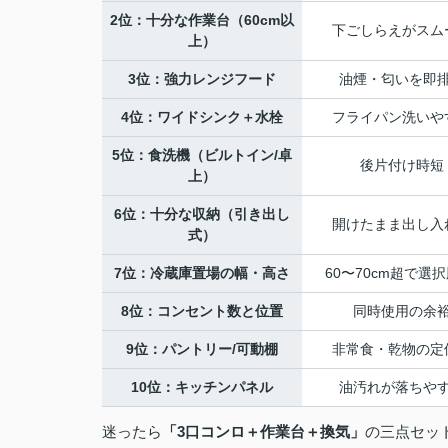
2位：十分な作業台（60cm以
下ごしらえがスム
上）
3位：強力レンジフード
油煙・匂いを即
4位：ワイドシンク＋水栓
フライパン洗いや
5位：食洗機（ビルトイン/卓
後片付け時短
上）
6位：十分な収納（引き出し
開けたまま出し入
式）
7位：冷蔵庫置場の幅・高さ
60〜70cm超で選択
8位：コンセント数と位置
同時使用の余
9位：パントリー/可動棚
非常食・乾物の定
10位：キッチンパネル
油汚れが落ちや
迷ったら
「3口コンロ＋作業台＋換気」
の三点セッ