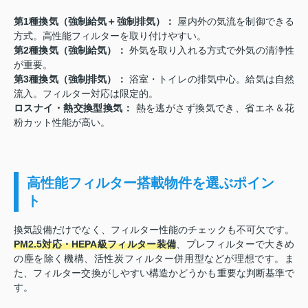
第1種換気（強制給気＋強制排気）：
屋内外の気流を制御できる
方式。高性能フィルターを取り付けやすい。
第2種換気（強制給気）：
外気を取り入れる方式で外気の清浄性
が重要。
第3種換気（強制排気）：
浴室・トイレの排気中心。給気は自然
流入。フィルター対応は限定的。
ロスナイ・熱交換型換気：
熱を逃がさず換気でき、省エネ＆花
粉カット性能が高い。
高性能フィルター搭載物件を選ぶポイン
ト
換気設備だけでなく、フィルター性能のチェックも不可欠です。
PM2.5対応・HEPA級フィルター装備
、プレフィルターで大きめ
の塵を除く機構、活性炭フィルター併用型などが理想です。ま
た、フィルター交換がしやすい構造かどうかも重要な判断基準で
す。