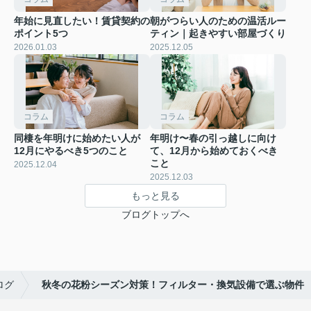
年始に見直したい！賃貸契約の
朝がつらい人のための温活ルー
ポイント5つ
ティン｜起きやすい部屋づくり
2026.01.03
2025.12.05
コラム
コラム
同棲を年明けに始めたい人が
年明け〜春の引っ越しに向け
12月にやるべき5つのこと
て、12月から始めておくべき
こと
2025.12.04
2025.12.03
もっと見る
ブログトップへ
ログ
秋冬の花粉シーズン対策！フィルター・換気設備で選ぶ物件