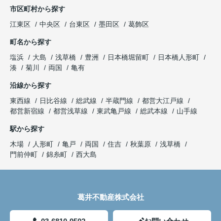
市区町村から探す
江東区
中央区
台東区
墨田区
葛飾区
町名から探す
塩浜
大島
浅草橋
豊洲
日本橋堀留町
日本橋人形町
湊
菊川
両国
亀有
沿線から探す
東西線
日比谷線
総武線
半蔵門線
都営大江戸線
都営新宿線
都営浅草線
東武亀戸線
総武本線
山手線
駅から探す
木場
人形町
亀戸
両国
住吉
秋葉原
浅草橋
門前仲町
錦糸町
西大島
葛井不動産株式会社