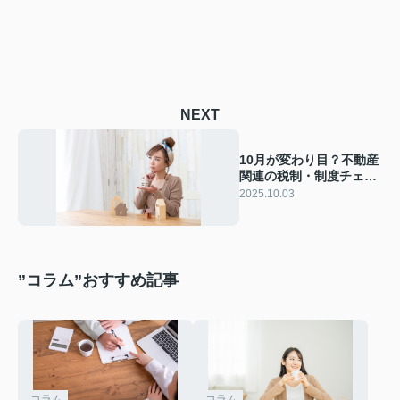
NEXT
10月が変わり目？不動産
関連の税制・制度チェッ
ク
2025.10.03
”コラム”おすすめ記事
コラム
コラム