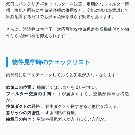
気口にバクテリア抑制フィルターを設置
、定期的なフィルター清
掃、換気と同時に空気清浄機の併用など。空気の流れを意識して
家具配置するだけでも残留花粉を減らす効果があります。
さらに、洗濯物は室内干し対応可能な換気暖房乾燥機能付きの物
件なら花粉付着を抑えられます。
物件見学時のチェックリスト
内見時に以下をチェックしておくと失敗が少なくなります：
給気口の位置：
地面近くはホコリを吸いやすい。
フィルター交換の手間：
手が届きやすく、交換が簡単な構造
か。
換気ダクトの経路：
経由ダクトが長すぎると抵抗が増える。
窓サッシの気密性：
すき間風の有無。
給気口の向き：
車道や排気ガスが入りにくい方向か。