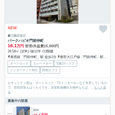
NEW
江東区深川
パークハビオ門前仲町
16.1
万円
管理/共益費15,000円
28.58㎡ (1DK) /築12年 /13階建
東西線「門前仲町」駅 徒歩2分
都営大江戸線「門前仲町」駅 徒歩2分
オートロック
エレベーター
宅配ボックス
インターネット対応
防犯カメラ
セキュリティ面は、オートロック・TVインターホンなど充実しているの
で、防犯対策もばっちりです。浴室乾燥機付き物件ならば、...
もっと見
る
募集中の部屋
804