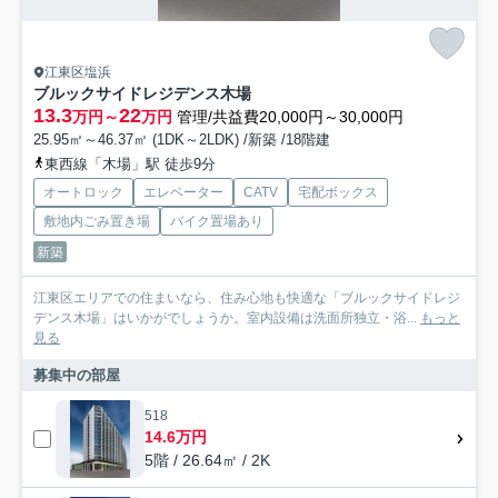
江東区塩浜
ブルックサイドレジデンス木場
13.3
22
万円～
万円
管理/共益費20,000円～30,000円
25.95㎡～46.37㎡ (1DK～2LDK) /新築 /18階建
東西線「木場」駅 徒歩9分
オートロック
エレベーター
CATV
宅配ボックス
敷地内ごみ置き場
バイク置場あり
新築
江東区エリアでの住まいなら、住み心地も快適な「ブルックサイドレジ
デンス木場」はいかがでしょうか。室内設備は洗面所独立・浴...
もっと
見る
募集中の部屋
518
14.6万円
5階 / 26.64㎡ / 2K