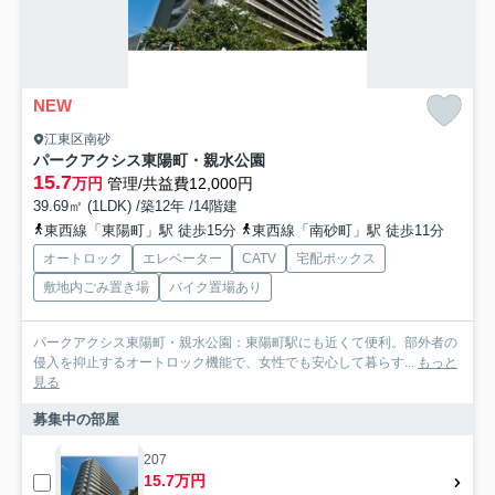
NEW
江東区南砂
パークアクシス東陽町・親水公園
15.7
万円
管理/共益費12,000円
39.69㎡ (1LDK) /築12年 /14階建
東西線「東陽町」駅 徒歩15分
東西線「南砂町」駅 徒歩11分
オートロック
エレベーター
CATV
宅配ボックス
敷地内ごみ置き場
バイク置場あり
パークアクシス東陽町・親水公園：東陽町駅にも近くて便利。部外者の
侵入を抑止するオートロック機能で、女性でも安心して暮らす...
もっと
見る
募集中の部屋
207
15.7万円