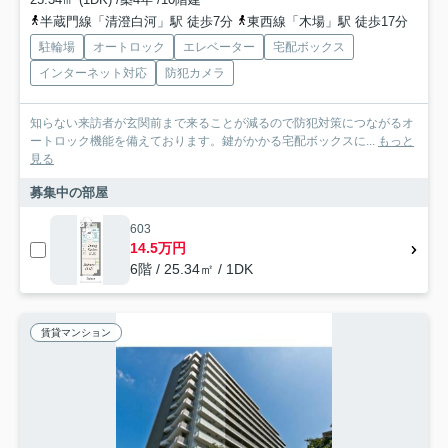
半蔵門線「清澄白河」駅 徒歩7分
東西線「木場」駅 徒歩17分
駐輪場
オートロック
エレベーター
宅配ボックス
インターネット対応
防犯カメラ
知らない来訪者が玄関前まで来ることが減るので防犯対策につながるオ
ートロック機能を備えております。鍵がかかる宅配ボックスに...
もっと
見る
募集中の部屋
603
14.5万円
6階 / 25.34㎡ / 1DK
賃貸マンション