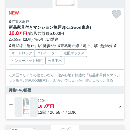
NEW
江東区亀戸
新品家具付きマンション亀戸3(KaGood東京)
16.8
万円
管理/共益費5,000円
26.55㎡ (1DK) /築5年 /14階建
総武線「亀戸」駅 徒歩5分
東武亀戸線「亀戸」駅 徒歩5分
総武線
オートロック
エレベーター
宅配ボックス
インターネット対応
公共下水
江東区エリアでの住まいなら、住み心地も快適な「新品家具付きマンシ
ョン亀戸3(KaGood東京)」はいかがでしょうか。鍵が...
もっと見る
募集中の部屋
1204
16.8万円
12階 / 26.55㎡ / 1DK