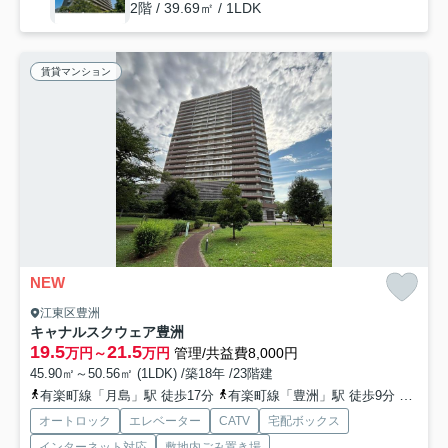
2階 / 39.69㎡ / 1LDK
賃貸マンション
NEW
江東区豊洲
キャナルスクウェア豊洲
19.5
21.5
万円～
万円
管理/共益費8,000円
45.90㎡～50.56㎡ (1LDK) /築18年 /23階建
有楽町線「月島」駅 徒歩17分
有楽町線「豊洲」駅 徒歩9分
ゆりか
オートロック
エレベーター
CATV
宅配ボックス
インターネット対応
敷地内ごみ置き場