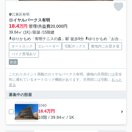
江東区有明
ロイヤルパークス有明
18.4
万円
管理/共益費20,000円
39.84㎡ (1K) /新築 /15階建
ゆりかもめ「有明テニスの森」駅 徒歩9分
ゆりかもめ「お台場海浜公園」駅 徒歩12分
オートロック
エレベーター
宅配ボックス
敷地内ごみ置き場
バイク置場あり
新築
こだわりポイント満載のロイヤルパークス有明。建物の共用部には安全
性に優れているオートロック機能があります。共用部には宅配...
もっと
見る
募集中の部屋
1040
18.4万円
10階 / 39.84㎡ / 1K