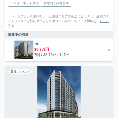
インターネット対応
敷地内ごみ置き場
「パークアクシス東陽町」：江東区エリアの新居にピッタリ。建物のエ
ントランスには防犯対策として優れているオートロック機能を...
もっと
見る
募集中の部屋
701
16.7万円
7階 / 38.75㎡ / 1LDK
賃貸マンション