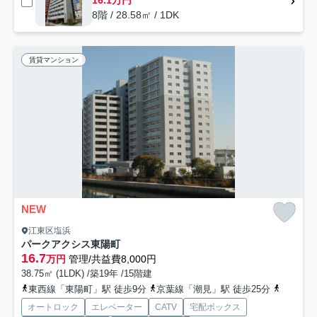
16.1万円
8階 / 28.58㎡ / 1DK
賃貸マンション
NEW
江東区塩浜
パークアクシス東陽町
16.7
万円
管理/共益費8,000円
38.75㎡ (1LDK) /築19年 /15階建
東西線「東陽町」駅 徒歩9分
京葉線「潮見」駅 徒歩25分
東西線「
オートロック
エレベーター
CATV
宅配ボックス