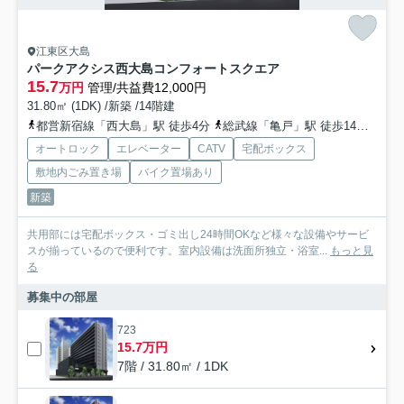
江東区大島
パークアクシス西大島コンフォートスクエア
15.7
万円
管理/共益費12,000円
31.80㎡ (1DK) /新築 /14階建
都営新宿線「西大島」駅 徒歩4分
総武線「亀戸」駅 徒歩14分
半蔵
オートロック
エレベーター
CATV
宅配ボックス
敷地内ごみ置き場
バイク置場あり
新築
共用部には宅配ボックス・ゴミ出し24時間OKなど様々な設備やサービ
スが揃っているので便利です。室内設備は洗面所独立・浴室...
もっと見
る
募集中の部屋
723
15.7万円
7階 / 31.80㎡ / 1DK