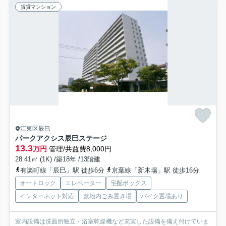
賃貸マンション
江東区辰巳
パークアクシス辰巳ステージ
13.3
万円
管理/共益費8,000円
28.41㎡ (1K) /築18年 /13階建
有楽町線「辰巳」駅 徒歩6分
京葉線「新木場」駅 徒歩16分
オートロック
エレベーター
宅配ボックス
インターネット対応
敷地内ごみ置き場
バイク置場あり
室内設備は洗面所独立・浴室乾燥機など充実した設備を備え付けていま