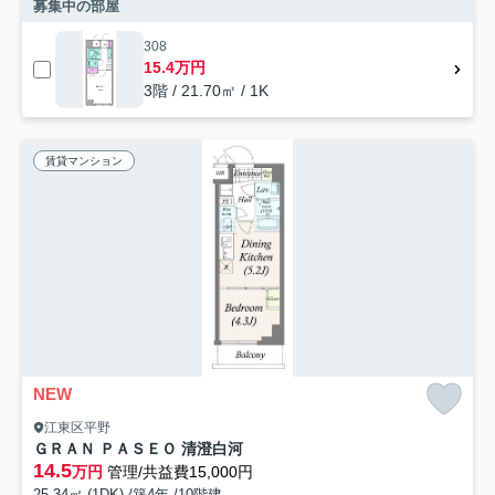
募集中の部屋
308
15.4万円
3階 / 21.70㎡ / 1K
賃貸マンション
NEW
江東区平野
ＧＲＡＮ ＰＡＳＥＯ 清澄白河
14.5
万円
管理/共益費15,000円
25.34㎡ (1DK) /築4年 /10階建