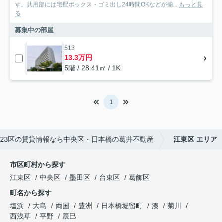
す。共用部には宅配ボックス・ゴミ出し24時間OKなどが揃...
もっと見
る
募集中の部屋
513
13.3万円
5階 / 28.41㎡ / 1K
1
23区の賃貸情報なら中央区・日本橋の葛井不動産
江東区 エリア
市区町村から探す
江東区
中央区
墨田区
台東区
葛飾区
町名から探す
塩浜
大島
両国
豊洲
日本橋堀留町
湊
菊川
西浅草
平野
辰巳