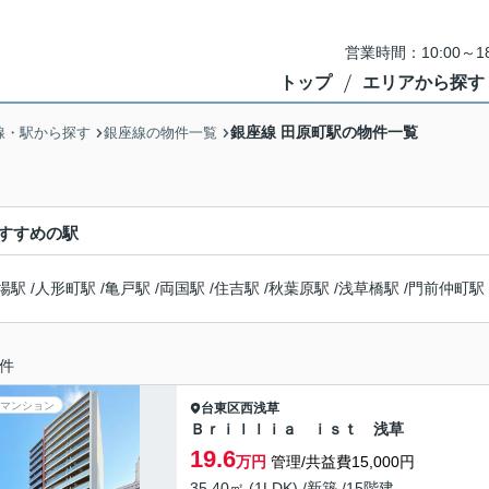
営業時間：10:00～
トップ
エリアから探す
銀座線 田原町駅の物件一覧
線・駅から探す
銀座線の物件一覧
すすめの駅
場駅
/
人形町駅
/
亀戸駅
/
両国駅
/
住吉駅
/
秋葉原駅
/
浅草橋駅
/
門前仲町駅
件
マンション
台東区
西浅草
Ｂｒｉｌｌｉａ ｉｓｔ 浅草
19.6
万円
管理/共益費15,000円
35.40㎡ (1LDK) /新築 /15階建