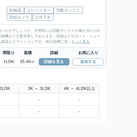
駐輪場
エレベーター
宅配ボックス
防犯カメラ
公共下水
はいかがでしょうか。共用部には宅配ボックスが備え付けられ
乾燥機など大変充実しております。収納はクロゼット・シュー
馴染んだマンションです。毎日浴槽に浸...
もっと見る
間取り
面積
詳細
お気に入り
1LDK
35.40㎡
詳細を見る
追加する
2LDK
3K ～ 3LDK
4K ～ 4LDK以上
-
-
-
-