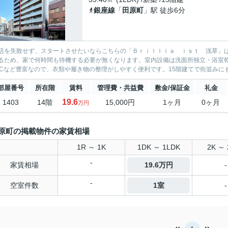
銀座線
「
田原町
」駅 徒歩6分
活を失敗せず、スタートさせたいならこちらの「Ｂｒｉｌｌｉａ ｉｓｔ 浅草」
るため、家で何時間も待機する必要が無くなります。室内設備は洗面所独立・浴室
ICなど豊富なので、衣類や履き物の整理がしやすく便利です。15階建てで街並みにも
部屋番号
所在階
賃料
管理費・共益費
敷金/保証金
礼金
19.6
1403
14階
15,000円
1ヶ月
0ヶ月
万円
原町の掲載物件の家賃相場
1R ～ 1K
1DK ～ 1LDK
2K ～ 
-
家賃相場
19.6万円
-
-
空室件数
1室
-