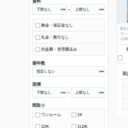
賃料
～
敷金・保証金なし
新生
てい
礼金・敷引なし
ズW
共益費・管理費込み
築年数
田
面積
～
間取り
ワンルーム
1K
1DK
1LDK