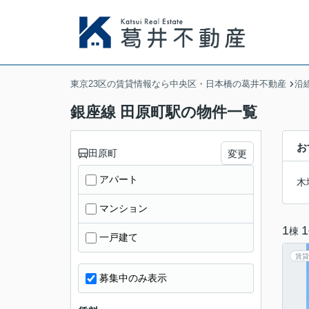
東京23区の賃貸情報なら中央区・日本橋の葛井不動産
沿
銀座線 田原町駅の物件一覧
お
田原町
変更
アパート
木
マンション
1
1
棟
一戸建て
賃貸
募集中のみ表示