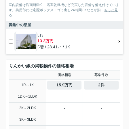
室内設備は洗面所独立・浴室乾燥機など充実した設備を備え付けていま
す。共用部には宅配ボックス・ゴミ出し24時間OKなどが揃...
もっと見
る
募集中の部屋
513
13.3万円
5階 / 28.41㎡ / 1K
りんかい線の掲載物件の価格相場
価格相場
募集件数
15.9万円
2件
1R～1K
-
-
1DK～1LDK
-
-
2K～2LDK
-
-
3K～3LDK