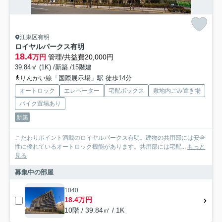
江東区有明
ロイヤルパークス有明
18.4
万円
管理/共益費20,000円
39.84㎡ (1K) /新築 /15階建
りんかい線「国際展示場」駅 徒歩14分
オートロック
エレベーター
宅配ボックス
敷地内ごみ置き場
バイク置場あり
新築
こだわりポイント満載のロイヤルパークス有明。建物の共用部には安全
性に優れているオートロック機能があります。共用部には宅配...
もっと
見る
募集中の部屋
1040
18.4万円
10階 / 39.84㎡ / 1K