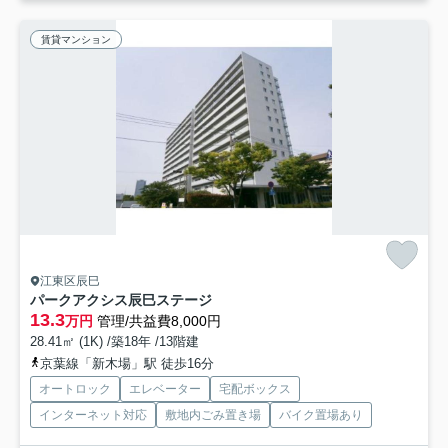
賃貸マンション
江東区辰巳
パークアクシス辰巳ステージ
13.3
万円
管理/共益費8,000円
28.41㎡ (1K) /築18年 /13階建
京葉線「新木場」駅 徒歩16分
オートロック
エレベーター
宅配ボックス
インターネット対応
敷地内ごみ置き場
バイク置場あり