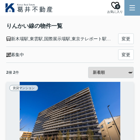
0
お気に入り
りんかい線の物件一覧
新木場駅,東雲駅,国際展示場駅,東京テレポート駅,天王洲アイル駅,品川シーサイド駅,大井町駅,大崎駅
変更
募集中
変更
2
棟
2
件
賃貸マンション