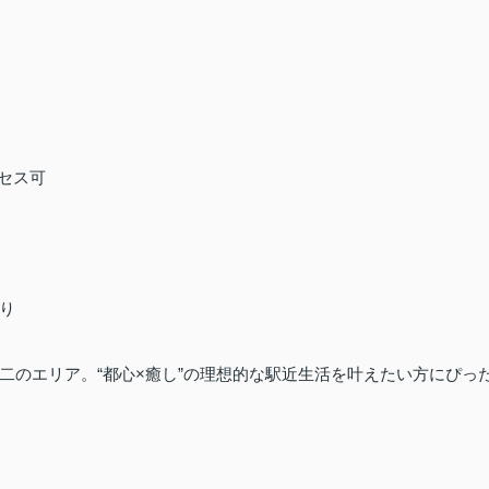
セス可
り
二のエリア。“都心×癒し”の理想的な駅近生活を叶えたい方にぴっ