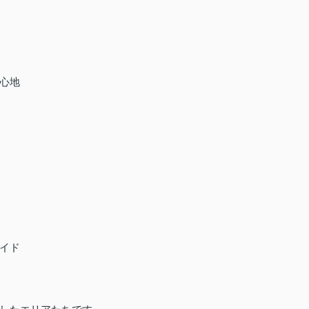
心地
イド
。