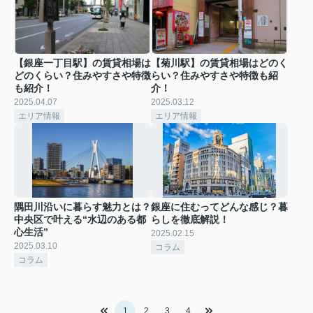
【銀座一丁目駅】の賃貸相場は
【菊川駅】の賃貸相場はどのく
どのくらい？住みやすさや特徴
らい？住みやすさや特徴も紹
も紹介！
介！
2025.04.07
2025.03.12
エリア情報
エリア情報
隅田川沿いに暮らす魅力とは？
銀座に住むってどんな感じ？暮
中央区で叶える“水辺のある都
らしを徹底解説！
心生活”
2025.02.15
2025.03.10
コラム
コラム
1
2
3
4