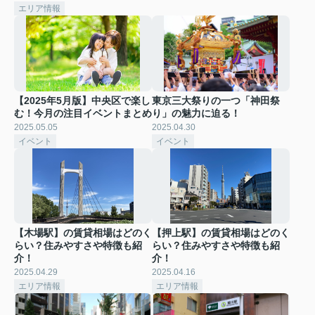
エリア情報
【2025年5月版】中央区で楽し
東京三大祭りの一つ「神田祭
む！今月の注目イベントまとめ
り」の魅力に迫る！
2025.05.05
2025.04.30
イベント
イベント
【木場駅】の賃貸相場はどのく
【押上駅】の賃貸相場はどのく
らい？住みやすさや特徴も紹
らい？住みやすさや特徴も紹
介！
介！
2025.04.29
2025.04.16
エリア情報
エリア情報