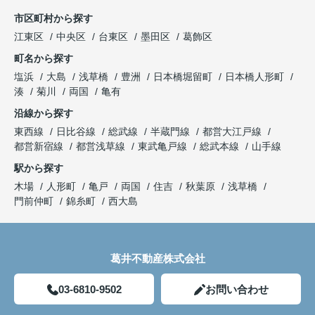
市区町村から探す
江東区
中央区
台東区
墨田区
葛飾区
町名から探す
塩浜
大島
浅草橋
豊洲
日本橋堀留町
日本橋人形町
湊
菊川
両国
亀有
沿線から探す
東西線
日比谷線
総武線
半蔵門線
都営大江戸線
都営新宿線
都営浅草線
東武亀戸線
総武本線
山手線
駅から探す
木場
人形町
亀戸
両国
住吉
秋葉原
浅草橋
門前仲町
錦糸町
西大島
葛井不動産株式会社
03-6810-9502
お問い合わせ