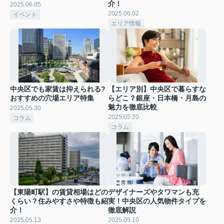
介！
2025.06.05
2025.06.02
イベント
エリア情報
中央区でも家賃は抑えられる?
【エリア別】中央区で暮らすな
おすすめの穴場エリア特集
らどこ？銀座・日本橋・月島の
魅力を徹底比較
2025.05.30
2025.05.20
コラム
コラム
【東陽町駅】の賃貸相場はどの
デザイナーズやタワマンも充
くらい？住みやすさや特徴も紹
実！中央区の人気物件タイプを
介！
徹底解説
2025.05.13
2025.05.10